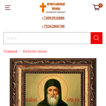
0
+74993916086
+79262866708
Главная
Каталог икон