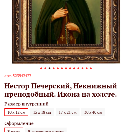
арт.
523942427
Нестор Печерский, Некнижный
преподобный. Икона на холсте.
Размер внутренний
10 х 12 см
15 х 18 см
17 х 21 см
30 х 40 см
Оформление
В раме
В фигурном киоте