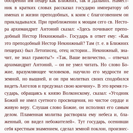
обо­зре­нии им пе­щер как Ближ­них, так и Даль­них. На­мест­
ник в крат­ких сло­вах рас­ска­зал го­су­да­рю им­пе­ра­то­ру об
име­нах и жиз­ни пре­по­доб­ных, к ко­им с бла­го­го­ве­ни­ем он
при­кла­ды­вал­ся. При при­бли­же­нии к мо­щам се­го св. Несто­
ра ар­хи­манд­рит Ан­то­ний ска­зал: «Здесь по­чи­ва­ют пре­по­
доб­ный Нестор Некниж­ный». Го­су­дарь в от­вет ему: «Как
это пре­по­доб­ный Нестор Некниж­ный? Там (т. е. в Ближ­них
пе­ще­рах) был Ле­то­пи­сец, отец ис­то­рии... Некниж­ный, зна­
чит, не знал гра­мо­ты?» «Так, Ва­ше ве­ли­че­ство, – от­ве­чал
ар­хи­манд­рит Ан­то­ний, – он не умел чи­тать. Но сло­во Бо­
жие, вра­зум­ля­ю­щее че­ло­ве­ков, на­учи­ло его муд­ро­сти не
зем­ной, но выш­ней, и он при мо­лит­вах сво­их спо­до­бил­ся
ви­деть Ан­ге­лов и пре­дуз­нал свою кон­чи­ну». В это вре­мя го­
су­дарь, об­ра­ща­ясь к кня­зю Вол­кон­ско­му, ска­зал: «Угод­ник
Бо­жий не имел су­ет­но­го про­све­ще­ния, но чи­стое серд­це и
жи­вую ве­ру. Слу­шая сло­во Бо­жие, он ис­пол­нял его са­мым
де­лом. Пла­мен­ная мо­лит­ва рас­тво­ря­ла ему небе­са и, бла­
жен­ный, он ви­дел небо­жи­те­лей». Тут го­су­дарь, осе­нив­ши
се­бя крест­ным зна­ме­ни­ем, сде­лал зем­ной по­клон, про­из­нес­