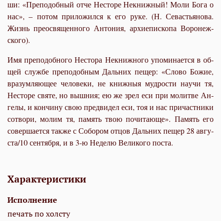
ши: «Пре­по­доб­ный от­че Несто­ре Некниж­ный! Мо­ли Бо­га о
нас», – по­том при­ло­жил­ся к его ру­ке. (Н. Се­ва­стья­но­ва.
Жизнь прео­свя­щен­но­го Ан­то­ния, ар­хи­епи­ско­па Во­ро­неж­
ско­го).
Имя пре­по­доб­но­го Несто­ра Некниж­но­го упо­ми­на­ет­ся в об­
щей служ­бе пре­по­доб­ным Даль­них пе­щер: «Сло­во Бо­жие,
вра­зум­ля­ю­щее че­ло­ве­ки, не книж­ныя муд­ро­сти на­учи тя,
Несто­ре свя­те, но выш­ния; ею же зрел еси при мо­лит­ве Ан­
ге­лы, и кон­чи­ну свою пред­ви­дел еси, тоя и нас при­част­ни­ки
со­тво­ри, мо­лим тя, па­мять твою по­чи­та­ю­ще». Па­мять его
со­вер­ша­ет­ся так­же с Со­бо­ром от­цов Даль­них пе­щер 28 ав­гу­
ста/10 сен­тяб­ря, и в 3-ю Неде­лю Ве­ли­ко­го по­ста.
Характеристики
Исполнение
печать по холсту