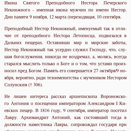
Икона Святого Преподобного Нестора Печерского
Некнижного - именная икона мужчин по имени Нестор.
Дни памяти 9 ноября, 12 марта (переходящая, 10 сентября.
Пре­по­доб­ный Нестор Некниж­ный, име­ну­е­мый так в от­ли­
чие от пре­по­доб­но­го Несто­ра Ле­то­пис­ца, под­ви­зал­ся в
Даль­них пе­ще­рах. Оста­вив­ши мир и мир­ские за­бо­ты,
Нестор Некниж­ный так усерд­но слу­жил Гос­по­ду, что, слу­
шая бо­го­слу­же­ния, ни­ко­гда не во­з­дре­мал, а, мо­лясь, все­гда
ста­рал­ся мыс­лить толь­ко о Бо­ге и о том, что уста­ми про­из­
но­сил пред Бо­гом. Па­мять его со­вер­ша­ет­ся 27 ок­тяб­ря/9 но­
яб­ря, ве­ро­ят­но, ра­ди те­зо­име­нит­ства с му­че­ни­ком Несто­ром
Со­лун­ским († 306).
Не ли­шен ин­те­ре­са рас­сказ ар­хи­епи­ско­па Во­ро­неж­ско­
го Ан­то­ния о по­се­ще­нии им­пе­ра­то­ром Алек­сан­дром I Ки­
ев­ских пе­щер. В 1816 го­ду, 9 сен­тяб­ря, им­пе­ра­тор по­се­тил
Лав­ру. Ар­хи­манд­рит Ан­то­ний, как со­сто­яв­ший то­гда в
долж­но­сти на­мест­ни­ка Лав­ры, со­про­вож­дал го­су­да­ря при