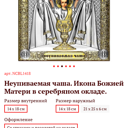
арт.
NCBL1418
Неупиваемая чаша. Икона Божией
Матери в серебряном окладе.
Размер внутренний
Размер наружный
14 х 18 см
14 х 18 см
21 х 25 х 6 см
Оформление
Со стразами и позолотой на окладе