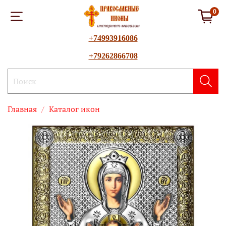
0
+74993916086
+79262866708
Главная
Каталог икон