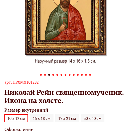
арт.
НРХМХ101282
Николай Рейн священномученик.
Икона на холсте.
Размер внутренний
10 х 12 см
15 х 18 см
17 х 21 см
30 х 40 см
Оформление