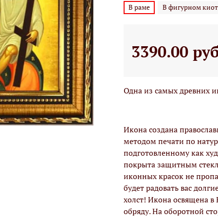
В раме
В фигурном киот
3390.00 ру
Одна из самых древних и
Икона создана правосла
методом печати по натур
подготовленному как худо
покрыта защитным стекло
иконных красок не проп
будет радовать вас долги
холст! Икона освящена в
обряду. На оборотной ст