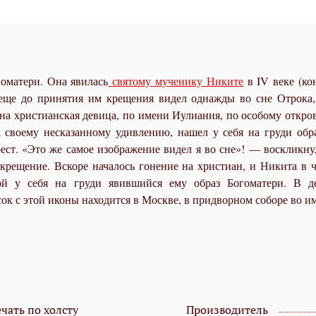
оматери. Она явилась
святому мученику Никите
в IV веке (ко
еще до принятия им крещения видел однажды во сне Отрока,
дна христианская девица, по имени Иулиания, по особому откро
 к своему несказанному удивлению, нашел у себя на груди об
ест. «Это же самое изображение видел я во сне»! — воскликн
е крещение. Вскоре началось гонение на христиан, и Никита в
ой у себя на груди явившийся ему образ Богоматери. В 
к с этой иконы находится в Москве, в придворном соборе во и
чать по холсту
Производитель