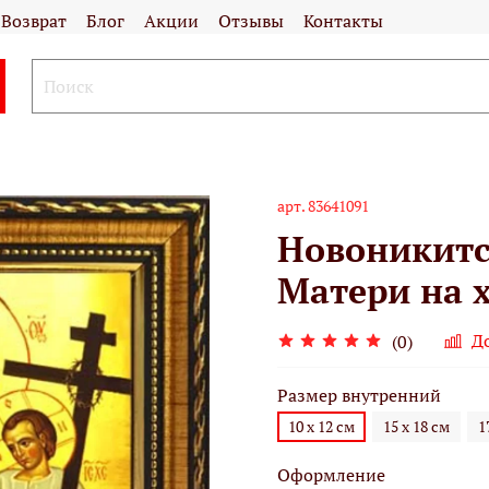
Возврат
Блог
Акции
Отзывы
Контакты
арт.
83641091
Новоникитс
Матери на х
Д
(0)
Размер внутренний
10 х 12 см
15 х 18 см
1
Оформление