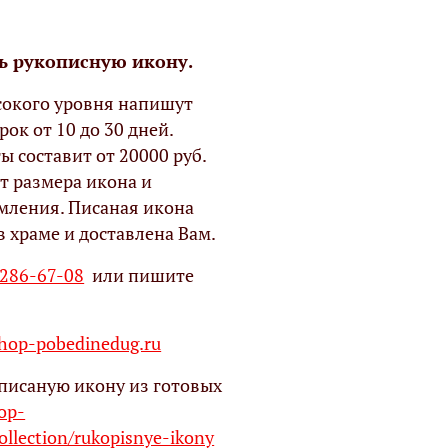
ь рукописную икону.
окого уровня напишут
рок от 10 до 30 дней.
ы составит от 20000 руб.
т размера икона и
мления. Писаная икона
в храме и доставлена Вам.
 286-67-08
или пишите
op-pobedinedug.ru
писаную икону из готовых
hop-
ollection/rukopisnye-ikony