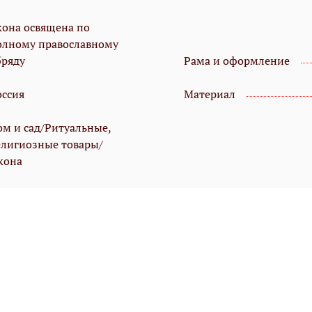
кона освящена по
олному православному
бряду
Рама и оформление
оссия
Материал
ом и сад/Ритуальные,
елигиозные товары/
кона