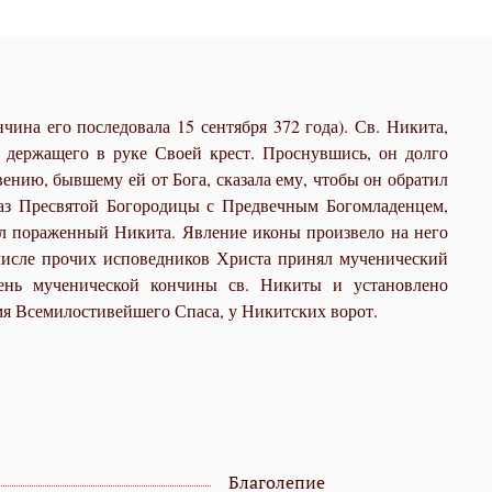
нчина его последовала 15 сентября 372 года). Св. Никита,
 держащего в руке Своей крест. Проснувшись, он долго
вению, бывшему ей от Бога, сказала ему, чтобы он обратил
раз Пресвятой Богородицы с Предвечным Богомладенцем,
ул пораженный Никита. Явление иконы произвело на него
 числе прочих исповедников Христа принял мученический
день мученической кончины св. Никиты и установлено
мя Всемилостивейшего Спаса, у Никитских ворот.
Благолепие