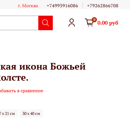
г. Москва
+74993916086
+79262866708
0
0.00 руб
кая икона Божьей
олсте.
обавить в сравнение
7 х 21 см
30 х 40 см