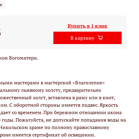
е
Купить в 1 клик
б
В корзину
кон Богоматери.
вными мастерами в мастерской «Благолепие»
альному льняному холсту, предварительно
жественный холст, вставлена в раму или в киот,
м. С оборотной стороны имеется подвес. Яркость
адает со временем. При бережном отношении икона
е годы. Пожалуйста, не допускайте попадания воды на
 Никольском храме по полному православному
ороне имеется сертификат об освящении.