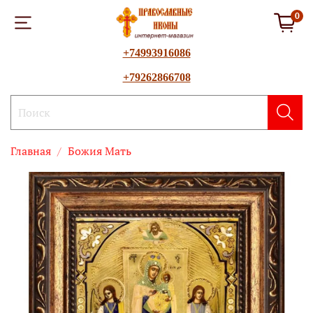
0
+74993916086
+79262866708
Главная
Божия Mать