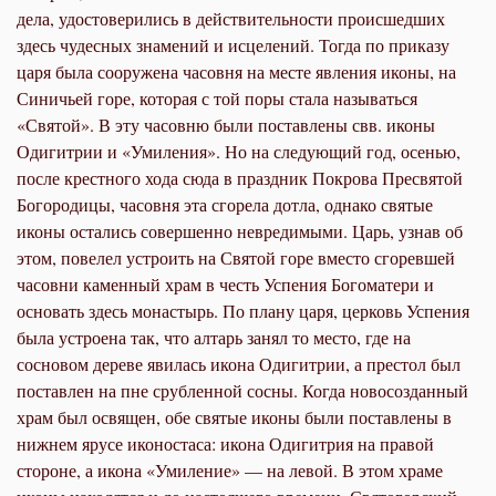
дела, удостоверились в действительности происшедших
здесь чудесных знамений и исцелений. Тогда по приказу
царя была сооружена часовня на месте явления иконы, на
Синичьей горе, которая с той поры стала называться
«Святой». В эту часовню были поставлены свв. иконы
Одигитрии и «Умиления». Но на следующий год, осенью,
после крестного хода сюда в праздник Покрова Пресвятой
Богородицы, часовня эта сгорела дотла, однако святые
иконы остались совершенно невредимыми. Царь, узнав об
этом, повелел устроить на Святой горе вместо сгоревшей
часовни каменный храм в честь Успения Богоматери и
основать здесь монастырь. По плану царя, церковь Успения
была устроена так, что алтарь занял то место, где на
сосновом дереве явилась икона Одигитрии, а престол был
поставлен на пне срубленной сосны. Когда новосозданный
храм был освящен, обе святые иконы были поставлены в
нижнем ярусе иконостаса: икона Одигитрия на правой
стороне, а икона «Умиление» — на левой. В этом храме