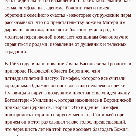
есть свидетельства об избавлении от таких заболеваний, как
астма, лимфаденит, аденома, болезни глаз и почек;
обретение семейного счастья - некоторые супружеские пары
рассказывают, что по предстательству Божией Матери им
дарованы долгожданные дети; благополучие в родах -
молитвы перед иконой помогают женщинам благополучно
справиться с родами; избавление от душевных и телесных
страданий.
В 1563 году, в царствование Ивана Васильевича Грозного, в
пригороде Псковской области Ворониче, жил
пятнадцатилетний пастух Тимофей, которого все считали
юродивым. Однажды он пас свое стадо недалеко от речки
Луговицы и вдруг в воздушном пространстве увидел икону
Богоматери «Умиление», которая находилась в Вороничской
приходской церкви св. Георгия. Это видение Тимофея
повторилось вторично в другом месте, на Синичьей горе,
причем он в этот раз слышал также голос, предвещавший,
что через шесть лет на этой горе воссияет благодать Божия.