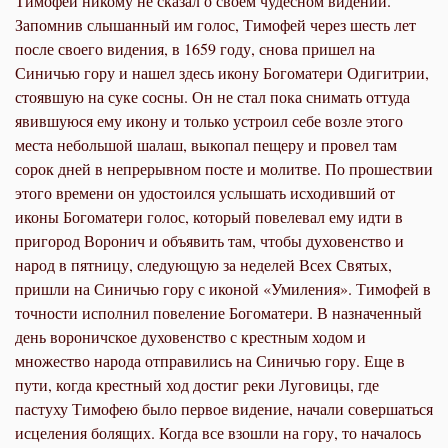
Тимофей никому не сказал о своем чудесном видении.
Запомнив слышанный им голос, Тимофей через шесть лет
после своего видения, в 1659 году, снова пришел на
Синичью гору и нашел здесь икону Богоматери Одигитрии,
стоявшую на суке сосны. Он не стал пока снимать оттуда
явившуюся ему икону и только устроил себе возле этого
места небольшой шалаш, выкопал пещеру и провел там
сорок дней в непрерывном посте и молитве. По прошествии
этого времени он удостоился услышать исходивший от
иконы Богоматери голос, который повелевал ему идти в
пригород Воронич и объявить там, чтобы духовенство и
народ в пятницу, следующую за неделей Всех Святых,
пришли на Синичью гору с иконой «Умиления». Тимофей в
точности исполнил повеление Богоматери. В назначенный
день вороничское духовенство с крестным ходом и
множество народа отправились на Синичью гору. Еще в
пути, когда крестный ход достиг реки Луговицы, где
пастуху Тимофею было первое видение, начали совершаться
исцеления болящих. Когда все взошли на гору, то началось