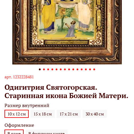
арт.
1232228481
Одигитрия Святогорская.
Старинная икона Божией Матери.
Размер внутренний
10 х 12 см
15 х 18 см
17 х 21 см
30 х 40 см
Оформление
В раме
В фигурном киоте