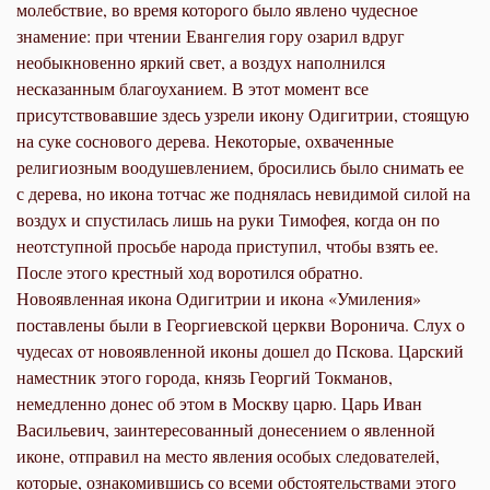
молебствие, во время которого было явлено чудесное
знамение: при чтении Евангелия гору озарил вдруг
необыкновенно яркий свет, а воздух наполнился
несказанным благоуханием. В этот момент все
присутствовавшие здесь узрели икону Одигитрии, стоящую
на суке соснового дерева. Некоторые, охваченные
религиозным воодушевлением, бросились было снимать ее
с дерева, но икона тотчас же поднялась невидимой силой на
воздух и спустилась лишь на руки Тимофея, когда он по
неотступной просьбе народа приступил, чтобы взять ее.
После этого крестный ход воротился обратно.
Новоявленная икона Одигитрии и икона «Умиления»
поставлены были в Георгиевской церкви Воронича. Слух о
чудесах от новоявленной иконы дошел до Пскова. Царский
наместник этого города, князь Георгий Токманов,
немедленно донес об этом в Москву царю. Царь Иван
Васильевич, заинтересованный донесением о явленной
иконе, отправил на место явления особых следователей,
которые, ознакомившись со всеми обстоятельствами этого