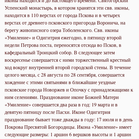
иконы находятся и до настоящего времени. Святогорский
Успенский монастырь, в котором хранятся эти свв. иконы,
находится в 110 верстах от города Пскова и в четырех
верстах от древнего псковского пригорода Воронича, на
берегу живописного озера Тоболенского. Свв. иконы
«Умиление» и Одигитрия ежегодно, в пятницу второй
недели Петрова поста, переносятся отсюда во Псков, в
кафедральный Троицкий собор. В следующее затем
воскресенье совершается с ними торжественный крестный
ход вокруг внутренней второй городской стены. В течение
целого месяца, с 28 августа по 28 сентября, совершается
хождение с этими святынями в ближайшие уездные
псковские города Новоржев и Опочку с принадлежащими к
ним селениями. Празднование иконе Божией Матери
«Умиление» совершается два раза в год: 19 марта и в
девятую пятницу после Пасхи. Иконе Одигитрия
празднование бывает тоже дважды в году: 17 июля и в день
Покрова Пресвятой Богородицы. Икона «Умиление» имеет
следующие размеры: 1 аршин 6 вершков высоты и 1 аршин