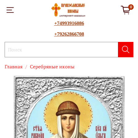
0
+74993916086
+79262866708
Главная
Серебряные иконы