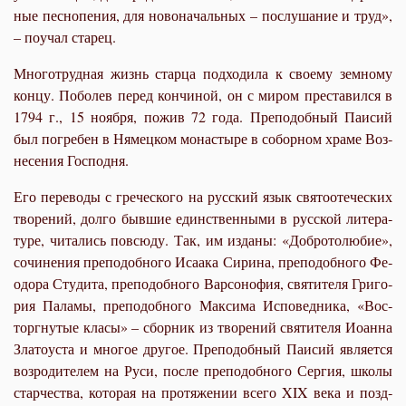
ные пес­но­пе­ния, для но­во­на­чаль­ных – по­слу­ша­ние и труд»,
– по­учал ста­рец.
Мно­го­труд­ная жизнь стар­ца под­хо­ди­ла к сво­е­му зем­но­му
кон­цу. По­болев пе­ред кон­чи­ной, он с ми­ром пре­ста­вил­ся в
1794 г., 15 но­яб­ря, по­жив 72 го­да. Пре­по­доб­ный Па­и­сий
был по­гре­бен в Ня­мец­ком мо­на­сты­ре в со­бор­ном хра­ме Воз­
не­се­ния Гос­под­ня.
Его пе­ре­во­ды с гре­че­ско­го на рус­ский язык свя­то­оте­че­ских
тво­ре­ний, дол­го быв­шие един­ствен­ны­ми в рус­ской ли­те­ра­
ту­ре, чи­та­лись по­всю­ду. Так, им из­да­ны: «Доб­ро­то­лю­бие»,
со­чи­не­ния пре­по­доб­но­го Иса­а­ка Си­ри­на, пре­по­доб­но­го Фе­
о­до­ра Сту­ди­та, пре­по­доб­но­го Вар­со­но­фия, свя­ти­те­ля Гри­го­
рия Па­ла­мы, пре­по­доб­но­го Мак­си­ма Ис­по­вед­ни­ка, «Вос­
торг­ну­тые кла­сы» – сбор­ник из тво­ре­ний свя­ти­те­ля Иоан­на
Зла­то­уста и мно­гое дру­гое. Пре­по­доб­ный Па­и­сий яв­ля­ет­ся
воз­ро­ди­те­лем на Ру­си, по­сле пре­по­доб­но­го Сер­гия, шко­лы
стар­че­ства, ко­то­рая на про­тя­же­нии все­го XIX ве­ка и позд­