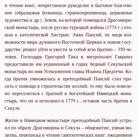
и чте­ние книг, непре­стан­ное ру­ко­де­лие и бы­то­вое бла­го­чи­
ние (об­раз­цо­вая боль­ни­ца, стран­но­при­им­ни­ца, цер­ков­ные
ху­до­же­ства и др.). Зем­ля, на ко­то­рой по­ме­щал­ся Дра­го­мирн­
ский мо­на­стырь, по­сле рус­ско-ту­рец­кой вой­ны (1774 г.) ото­
шла к ка­то­ли­че­ской Ав­стрии. Ав­ва Па­и­сий, не ви­дя воз­
мож­но­сти ми­ра ду­хов­но­го Во­сточ­ной Церк­ви в но­вом го­су­
дар­стве, ре­шил уй­ти и уве­сти за со­бой всю бра­тию – 350 че­
ло­век. Гос­по­дарь Гри­го­рий Ги­ка и мит­ро­по­лит Гав­ри­ил
предо­ста­ви­ли им уеди­нен­ный в го­рах бед­ный Се­куль­ский
мо­на­стырь во имя Усек­но­ве­ния гла­вы Иоан­на Пред­те­чи. Ко­
гда бра­тия умно­жи­лась и пре­по­доб­ный Па­и­сий стал про­
сить о по­мо­щи в стро­и­тель­стве кел­лий, то ему бы­ло по­ве­ле­
но пе­ре­се­лить­ся с бра­ти­ей в бо­га­тей­ший Ня­мец­кий мо­на­
стырь, что он и ис­пол­нил в 1779 г., оста­вив часть бра­тии в
Се­ку­ле.
Жи­тие в Ня­мец­ком мо­на­сты­ре пре­по­доб­ный Па­и­сий устро­
ил по об­ра­зу Дра­го­мир­ны и Се­ку­ла – об­ще­жи­тие, ум­ная мо­
лит­ва, пе­ре­пис­ка и чте­ние свя­то­оте­че­ских книг, еже­днев­ное