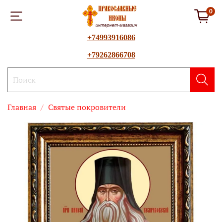
0
+74993916086
+79262866708
Главная
Святые покровители