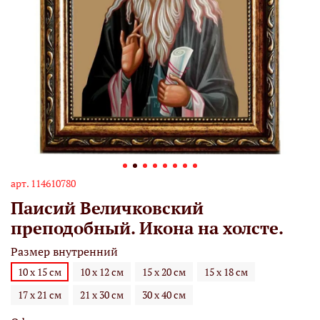
арт.
114610780
Паисий Величковский
преподобный. Икона на холсте.
Размер внутренний
10 х 15 см
10 х 12 см
15 х 20 см
15 х 18 см
17 х 21 см
21 х 30 см
30 х 40 см