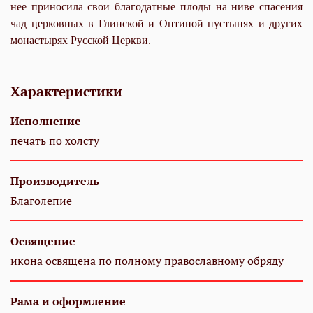
нее при­но­си­ла свои бла­го­дат­ные пло­ды на ни­ве спа­се­ния
чад цер­ков­ных в Глин­ской и Оп­ти­ной пу­сты­нях и дру­гих
мо­на­сты­рях Рус­ской Церк­ви.
Характеристики
Исполнение
печать по холсту
Производитель
Благолепие
Освящение
икона освящена по полному православному обряду
Рама и оформление