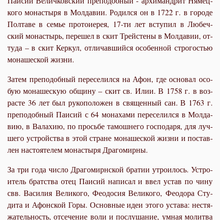
Паисий Величковский преподобный - ар­хи­манд­рит Ня­мец­
ко­го мо­на­сты­ря в Мол­да­вии. Ро­дил­ся он в 1722 г. в го­ро­де
Пол­та­ве в се­мье про­то­и­е­рея, 17-ти лет всту­пил в Лю­беч­
ский мо­на­стырь, пе­ре­шел в скит Трей­сте­ны в Мол­да­вии, от­
ту­да – в скит Кер­кул, от­ли­чав­ший­ся осо­бен­ной стро­го­стью
мо­на­ше­ской жиз­ни.
За­тем пре­по­доб­ный пе­ре­се­лил­ся на Афон, где ос­но­вал осо­
бую мо­на­ше­скую об­щи­ну – скит св. Илии. В 1758 г. в воз­
расте 36 лет был ру­ко­по­ло­жен в свя­щен­ный сан. В 1763 г.
пре­по­доб­ный Па­и­сий с 64 мо­на­ха­ми пе­ре­се­лил­ся в Мол­да­
вию, в Ва­ла­хию, по прось­бе та­мош­не­го гос­по­да­ря, для луч­
ше­го устрой­ства в этой стране мо­на­ше­ской жиз­ни и по­став­
лен на­сто­я­те­лем мо­на­сты­ря Дра­го­мир­ны.
За три го­да чис­ло Дра­го­мирн­ской бра­тии утро­и­лось. Устро­
и­тель брат­ства отец Па­и­сий на­пи­сал и ввел устав по чи­ну
свв. Ва­си­лия Ве­ли­ко­го, Фе­о­до­сия Ве­ли­ко­го, Фе­о­до­ра Сту­
ди­та и Афон­ской Го­ры. Ос­нов­ные идеи это­го уста­ва: нес­тя­
жа­тель­ность, от­се­че­ние во­ли и по­слу­ша­ние, ум­ная мо­лит­ва