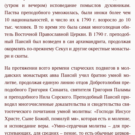
(утром и ве­че­ром) ис­по­ве­да­ние по­мыс­лов ду­хов­ни­кам.
Паства пре­по­доб­но­го умно­жи­лась, бы­ли ино­ки бо­лее чем
10 на­цио­наль­но­стей, и чис­ло их к 1790 г. воз­рос­ло до 10
тыс. че­ло­век. В то вре­мя это бы­ла са­мая мно­го­люд­ная оби­
тель Во­сточ­ной Пра­во­слав­ной Церк­ви. В 1790 г. пре­по­доб­
ный Па­и­сий был воз­ве­ден в сан ар­хи­манд­ри­та, про­дол­жая
окорм­лять по-преж­не­му Се­кул и дру­гие окрест­ные мо­на­сты­
ри и ски­ты.
На про­тя­же­нии все­го вре­ме­ни стар­че­ских по­дви­гов в мол­
дав­ских мо­на­сты­рях ав­ва Па­и­сий учил бра­тию ум­ной мо­
лит­ве, про­дол­жая еди­ную ли­нию от­цов Доб­ро­то­лю­бия пре­
по­доб­но­го Гри­го­рия Си­на­и­та, свя­ти­те­ля Гри­го­рия Па­ла­мы
и пре­по­доб­но­го Ни­ла Сор­ско­го. Пре­по­доб­ный Па­и­сий при­
во­дил мно­го­чис­лен­ные до­ка­за­тель­ства и сви­де­тель­ства свя­
то­оте­че­ско­го по­чи­та­ния ум­ной мо­лит­вы: «Гос­по­ди Иису­се
Хри­сте, Сыне Бо­жий, по­ми­луй мя», ко­то­рая есть и мо­ле­ние,
и ис­по­ве­да­ние ве­ры. «Ум­но-сер­деч­ная мо­лит­ва – для пре­
успе­ва­ю­щих, для сред­них – пе­ние, то есть обыч­ные цер­ков­