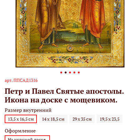
арт.
ППСАД1316
Петр и Павел Святые апостолы.
Икона на доске с мощевиком.
Размер внутренний
13,5 х 16,5 см
14 х 18,5 см
29 х 35 см
19,5 х 23,5
Оформление
На иконной доске.