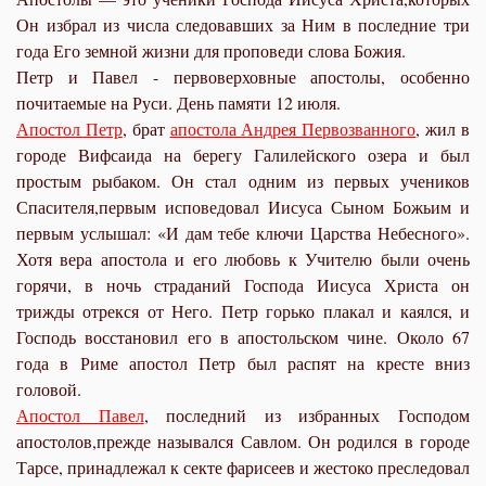
Он избрал из числа следовавших за Ним в последние три
года Его земной жизни для проповеди слова Божия.
Петр и Павел - первоверховные апостолы, особенно
почитаемые на Руси. День памяти 12 июля.
Апостол Петр
, брат
апостола Андрея Первозванного
, жил в
городе Вифсаида на берегу Галилейского озера и был
простым рыбаком. Он стал одним из первых учеников
Спасителя,первым исповедовал Иисуса Сыном Божьим и
первым услышал: «И дам тебе ключи Царства Небесного».
Хотя вера апостола и его любовь к Учителю были очень
горячи, в ночь страданий Господа Иисуса Христа он
трижды отрекся от Него. Петр горько плакал и каялся, и
Господь восстановил его в апостольском чине. Около 67
года в Риме апостол Петр был распят на кресте вниз
головой.
Апостол Павел
, последний из избранных Господом
апостолов,прежде назывался Савлом. Он родился в городе
Тарсе, принадлежал к секте фарисеев и жестоко преследовал