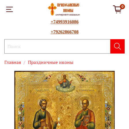
0
+74993916086
+79262866708
Главная
Праздничные иконы