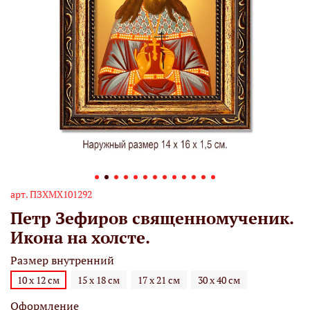
арт.
ПЗХМХ101292
Петр Зефиров священномученик.
Икона на холсте.
Размер внутренний
10 х 12 см
15 х 18 см
17 х 21 см
30 х 40 см
Оформление