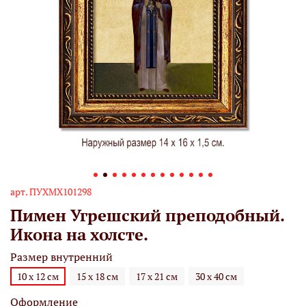
арт.
ПУХМХ101298
Пимен Угрешский преподобный.
Икона на холсте.
Размер внутренний
10 х 12 см
15 х 18 см
17 х 21 см
30 х 40 см
Оформление