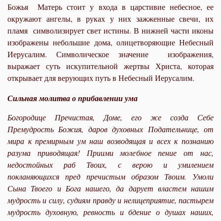
Божья Матерь стоит у входа в царстивие небесное, ее
окружают ангелы, в руках у них зажженные свечи, их
пламя символизирует свет истины. В нижней части иконы
изображены небольшие дома, олицетворяющие Небесный
Иерусалим. Символическое значение изображения,
выражает суть искупительной жертвы Христа, которая
открывает для верующих путь в Небесный Иерусалим.
Сильная молитва о прибавлении ума
Богородице Пречистая, Доме, его же созда Себе
Премудрость Божия, даров духовных Подательнице, от
мира к премирным ум наш возводящая и всех к познанию
разума приводящая! Приими молебное пение от нас,
недостойных раб Твоих, с верою и умилением
покланяющихся пред пречистым образом Твоим. Умоли
Сына Твоего и Бога нашего, да дарует властем нашим
мудрость и силу, судиям правду и нелицеприятие, пастырем
мудрость духовную, ревность и бдение о душах наших,