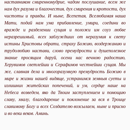
наставником смиренномудрие, чадом послушание, всем же
нам дух разума и благочестия, дух смирения и кротости, дух
чистоты и правды. И ныне, Всепетая, Вселюбимая наша
Мати, подай нам ума прибавление, умири, соедини во
вражде и разделении сущия и положи им соуз любве
неразрешимый, всех заблуждших от неразумия к свету
истины Христовы обрати, страху Божию, воздержанию и
трудолюбию настави, слово премудрости и душеполезное
знание просящим даруй, осени нас вечною радостию,
Херувимов светлейши и Сера­фимов честнейши сущая. Мы
же, славная дела и многоразумную премудрость Божию в
мире и жизни нашей видяще, устранимся земныя суеты и
излишних житейских попечений, и ум, сердце наше на
Небеса возведем, яко да Твоим заступлением и помощию
славу, хвалу, благодарение и поклонение за вся в Троице
славимому Богу и всех Создателю возсылаем, ныне и присно
и во веки веков. Аминь.