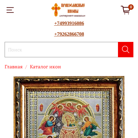
0
+74993916086
+79262866708
Главная
Каталог икон