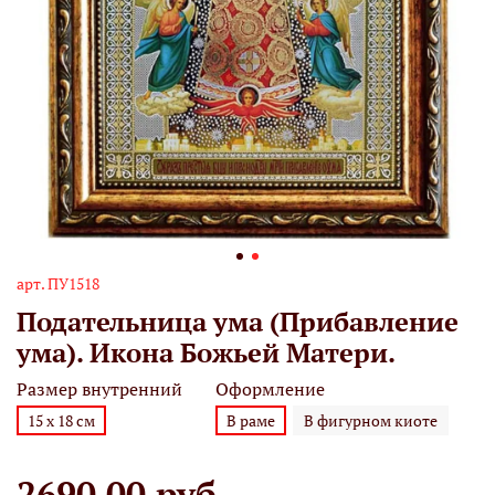
арт.
ПУ1518
Подательница ума (Прибавление
ума). Икона Божьей Матери.
Размер внутренний
Оформление
15 х 18 см
В раме
В фигурном киоте
2690.00 руб