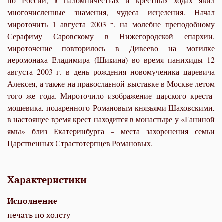
по России, в паломничествах и крестных ходах явил
многочисленные знамения, чудеса исцеления. Начал
мироточить 1 августа 2003 г. на молебне преподобному
Серафиму Саровскому в Нижегородской епархии,
мироточение повторилось в Дивеево на могилке
иеромонаха Владимира (Шикина) во время панихиды 12
августа 2003 г. в день рождения новомученика царевича
Алексея, а также на православной выставке в Москве летом
того же года. Мироточило изображение царского креста-
мощевика, подаренного Романовым князьями Шаховскими,
в настоящее время крест находится в монастыре у «Ганиной
ямы» близ Екатеринбурга – места захоронения семьи
Царственных Страстотерпцев Романовых.
Характеристики
Исполнение
печать по холсту