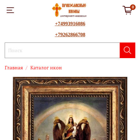
0
+74993916086
+79262866708
Главная
Каталог икон