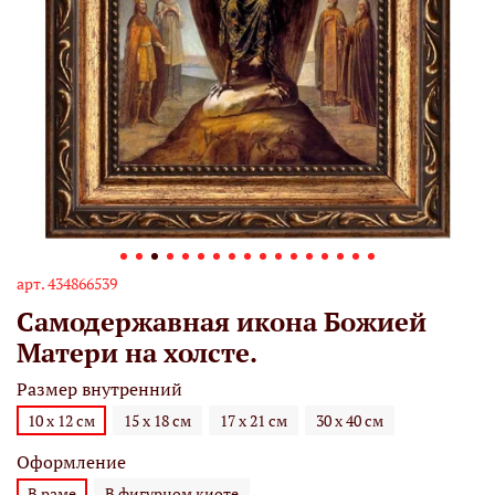
арт.
434866539
Самодержавная икона Божией
Матери на холсте.
Размер внутренний
10 х 12 см
15 х 18 см
17 х 21 см
30 х 40 см
Оформление
В раме
В фигурном киоте