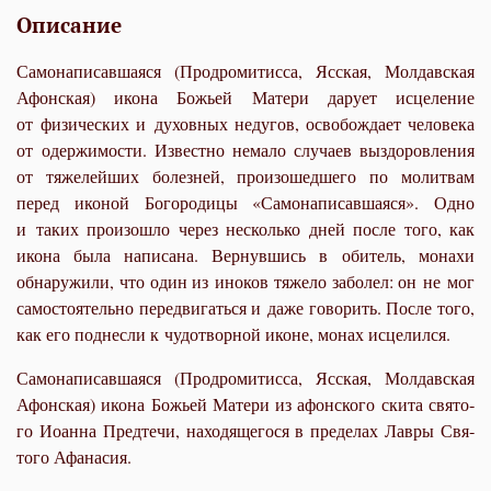
Описание
Самонаписавшаяся (Продромитисса, Ясская, Молдавская
Афонская) икона Божьей Матери дарует исцеление
от физических и духовных недугов, освобождает человека
от одержимости. Известно немало случаев выздоровления
от тяжелейших болезней, произошедшего по молитвам
перед иконой Богородицы «Самонаписавшаяся». Одно
и таких произошло через несколько дней после того, как
икона была написана. Вернувшись в обитель, монахи
обнаружили, что один из иноков тяжело заболел: он не мог
самостоятельно передвигаться и даже говорить. После того,
как его поднесли к чудотворной иконе, монах исцелился.
Самонаписавшаяся (Продромитисса, Ясская, Молдавская
Афонская) икона Божьей Матери из афон­ско­го ски­та свя­то­
го Иоан­на Пред­те­чи, на­хо­дя­ще­го­ся в пре­де­лах Лав­ры Свя­
то­го Афа­на­сия.