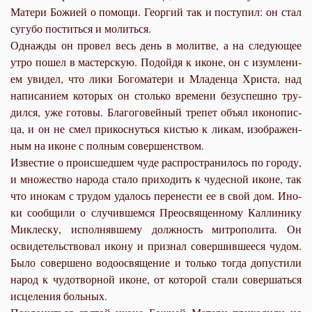
Ма­те­ри Бо­жи­ей о по­мо­щи. Ге­ор­гий так и по­сту­пил: он стал
су­гу­бо по­стить­ся и мо­лить­ся.
Од­на­жды он про­вел весь день в мо­лит­ве, а на сле­ду­ю­щее
утро по­шел в ма­стер­скую. По­дой­дя к иконе, он с изум­ле­ни­
ем уви­дел, что ли­ки Бо­го­ма­те­ри и Мла­ден­ца Хри­ста, над
на­пи­са­ни­ем ко­то­рых он столь­ко вре­ме­ни без­успеш­но тру­
дил­ся, уже го­то­вы. Бла­го­го­вей­ный тре­пет объ­ял ико­но­пис­
ца, и он не смел при­кос­нуть­ся ки­стью к ли­кам, изо­бра­жен­
ным на иконе с пол­ным со­вер­шен­ством.
Из­ве­стие о про­ис­шед­шем чу­де рас­про­стра­ни­лось по го­ро­ду,
и мно­же­ство на­ро­да ста­ло при­хо­дить к чу­дес­ной иконе, так
что ино­кам с тру­дом уда­лось пе­ре­не­сти ее в свой дом. Ино­
ки со­об­щи­ли о слу­чив­шем­ся Прео­свя­щен­но­му Кал­ли­ни­ку
Ми­клес­ку, ис­пол­няв­ше­му долж­ность мит­ро­по­ли­та. Он
осви­де­тель­ство­вал ико­ну и при­знал со­вер­шив­ше­е­ся чу­дом.
Бы­ло со­вер­ше­но во­до­освя­ще­ние и толь­ко то­гда до­пу­сти­ли
на­род к чу­до­твор­ной иконе, от ко­то­рой ста­ли со­вер­шать­ся
ис­це­ле­ния боль­ных.