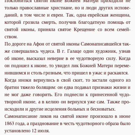
По­кло­нить­ся свя­той иконе Бо­жи­ей Ма­те­ри при­хо­ди­ли не
толь­ко пра­во­слав­ные хри­сти­ане, но и лю­ди дру­гих ис­по­ве­
да­ний, в том чис­ле и евреи. Так, од­на ев­рей­ская жен­щи­на,
ко­то­рой гро­зи­ла смерть, по­лу­чив бла­го­дат­ную по­мощь от
свя­той ико­ны, при­ня­ла свя­тое Кре­ще­ние со всем се­мей­
ством.
По до­ро­ге на Афон от свя­той ико­ны Са­мо­на­пи­сав­шей­ся так­
же со­вер­ша­лись чу­де­са. В г. Га­ла­це один ху­дож­ник, узнав
об иконе, вы­ска­зал неве­рие в ее чу­до­твор­ную си­лу. Ко­гда
он по­до­шел к иконе, то уви­дел лик Бо­жи­ей Ма­те­ри пе­ре­ме­
нив­шим­ся и столь гроз­ным, что при­шел в ужас и рас­ка­ял­ся.
Ко­гда ино­ки вер­ну­лись в свой скит, то за­ста­ли од­но­го из
бра­тии тя­же­ло бо­ля­щим: он ед­ва по­да­вал при­зна­ки жиз­ни и
не мог да­же го­во­рить. Его под­нес­ли к при­не­сен­ной чу­до­
твор­ной иконе, а в ке­лию он вер­нул­ся уже сам. Так­же про­
ис­хо­ди­ли и дру­гие ис­це­ле­ния боль­ных и бес­но­ва­тых.
Са­мо­на­пи­са­ние ли­ков на свя­той иконе про­изо­шло в июне
1863 го­да, а празд­но­ва­ние в честь чу­до­твор­но­го об­ра­за бы­ло
уста­нов­ле­но 12 июля.