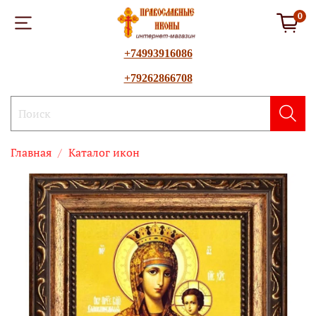
0
+74993916086
+79262866708
Главная
Каталог икон