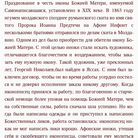
Празд­но­ва­ние в честь ико­ны Бо­жи­ей Ма­те­ри, име­ну­е­мой
Са­мо­на­пи­сав­ша­я­ся, уста­нов­ле­но в XIX ве­ке. В 1863 го­ду
игу­мен мол­дав­ско­го (позд­нее ру­мын­ско­го) ски­та во имя свя­
то­го Про­ро­ка Иоан­на Пред­те­чи на Афоне Ни­фонт с
несколь­ки­ми бра­ти­я­ми от­пра­вил­ся по де­лам ски­та в Мол­да­
вию. Од­ним из дел бы­ло при­об­ре­сти для оби­те­ли ико­ну Бо­
жи­ей Ма­те­ри. С этой це­лью ино­ки ста­ли ис­кать ху­дож­ни­ка,
от­ли­чав­ше­го­ся бла­го­че­сти­ем и воз­дер­жа­ни­ем, чтобы за­ка­
зать ему нуж­ную ико­ну. Та­кой ху­дож­ник, уже пре­клон­ных
лет, Ге­ор­гий Ни­ко­ла­ев,был най­ден в Яс­сах. С ним был за­
клю­чен до­го­вор, чтобы он во вре­мя ра­бо­ты усерд­но по­стил­
ся и не до­ве­рял ис­пол­не­ние за­ка­за ни­ко­му дру­го­му. Ко­гда
ико­но­пи­сец при­нял­ся за ра­бо­ту, по бла­го­го­ве­нию и стар­че­
ской немо­щи бо­лее упо­вая на по­мощь Бо­жи­ей Ма­те­ри, чем
на соб­ствен­ные си­лы, ра­бо­та сна­ча­ла шла успеш­но. Но ко­
гда бы­ли на­пи­са­ны одеж­ды и он при­сту­пил к на­пи­са­нию
Бо­же­ствен­ных ли­ков, ра­бо­та оста­но­ви­лась: ико­но­пи­сец ни­
как не мог на­пи­сать ли­ки хо­ро­шо. Афон­ские ино­ки, уте­шая
се­бя и скор­бев­ше­го ико­но­пис­ца, со­ве­то­ва­ли ему мо­лить­ся