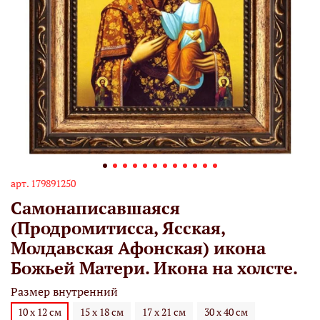
арт.
179891250
Самонаписавшаяся
(Продромитисса, Ясская,
Молдавская Афонская) икона
Божьей Матери. Икона на холсте.
Размер внутренний
10 х 12 см
15 х 18 см
17 х 21 см
30 х 40 см