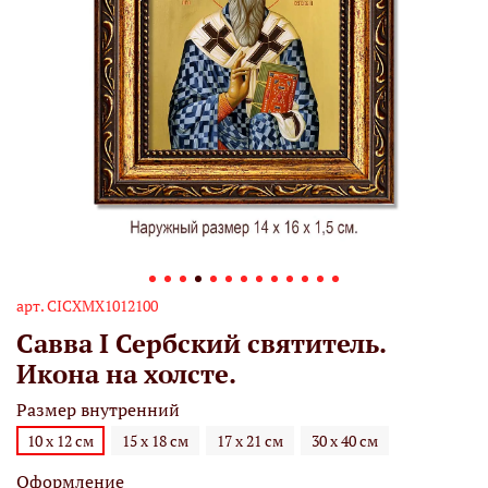
арт.
СIСХМХ1012100
Савва I Сербский святитель.
Икона на холсте.
Размер внутренний
10 х 12 см
15 х 18 см
17 х 21 см
30 х 40 см
Оформление