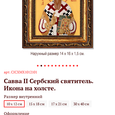
арт.
СIСХМХ1012101
Савва II Сербский святитель.
Икона на холсте.
Размер внутренний
10 х 12 см
15 х 18 см
17 х 21 см
30 х 40 см
Оформление