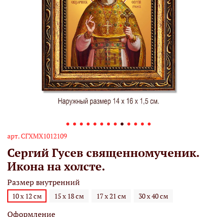
арт.
СГХМХ1012109
Сергий Гусев священномученик.
Икона на холсте.
Размер внутренний
10 х 12 см
15 х 18 см
17 х 21 см
30 х 40 см
Оформление