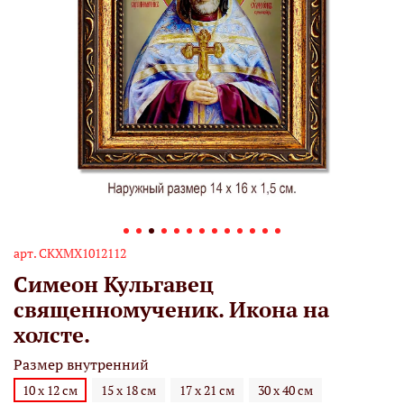
арт.
СКХМХ1012112
Симеон Кульгавец
священномученик. Икона на
холсте.
Размер внутренний
10 х 12 см
15 х 18 см
17 х 21 см
30 х 40 см