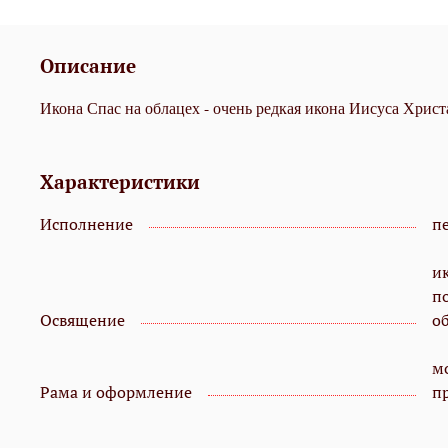
Описание
Икона Спас на облацех - очень редкая икона Иисуса Христа
Характеристики
Исполнение
пе
и
п
Освящение
о
мо
Рама и оформление
п