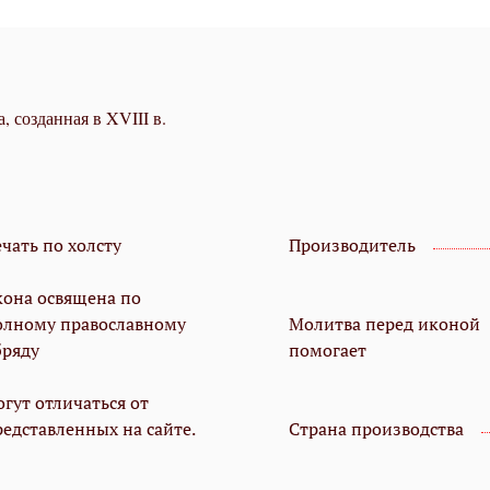
, созданная в XVIII в.
чать по холсту
Производитель
кона освящена по
олному православному
Молитва перед иконой
бряду
помогает
гут отличаться от
редставленных на сайте.
Страна производства