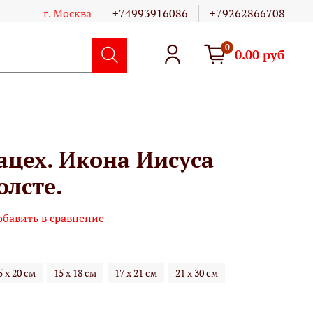
г. Москва
+74993916086
+79262866708
0
0.00 руб
ацех. Икона Иисуса
олсте.
обавить в сравнение
5 х 20 см
15 х 18 см
17 х 21 см
21 х 30 см