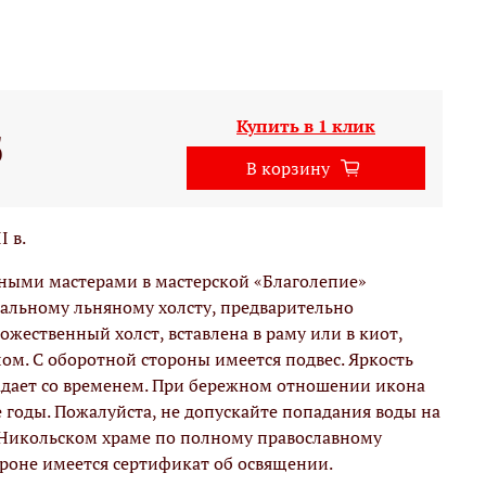
Купить в 1 клик
б
В корзину
I в.
вными мастерами в мастерской «Благолепие»
альному льняному холсту, предварительно
жественный холст, вставлена в раму или в киот,
м. С оборотной стороны имеется подвес. Яркость
адает со временем. При бережном отношении икона
е годы. Пожалуйста, не допускайте попадания воды на
 Никольском храме по полному православному
ороне имеется сертификат об освящении.