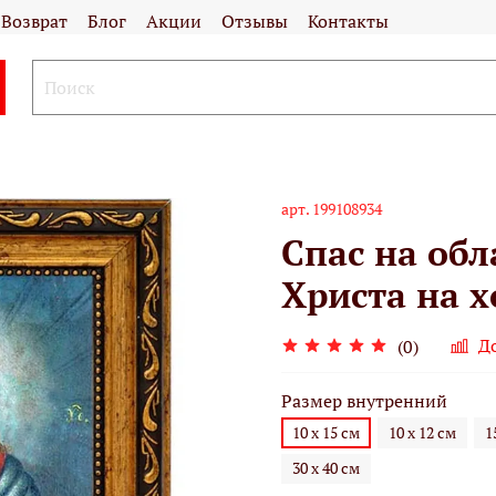
Возврат
Блог
Акции
Отзывы
Контакты
арт.
199108934
Спас на обл
Христа на х
Д
(0)
Размер внутренний
10 х 15 см
10 х 12 см
1
30 х 40 см