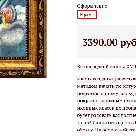
Оформление
В раме
3390.00 ру
Копия редкой иконы XVII
Икона создана правосла
методом печати по натур
подготовленному как худо
покрыта защитным стекло
иконных красок не проп
будет радовать вас долги
холст! Икона освящена в
обряду. На оборотной ст