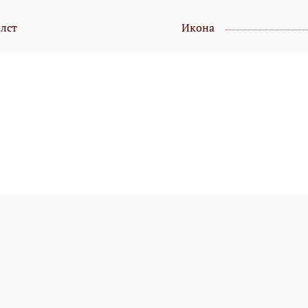
олст
Икона