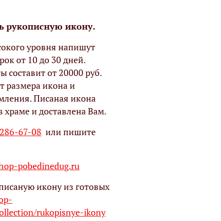
ь рукописную икону.
окого уровня напишут
рок от 10 до 30 дней.
ы составит от 20000 руб.
т размера икона и
мления. Писаная икона
в храме и доставлена Вам.
 286-67-08
или пишите
op-pobedinedug.ru
писаную икону из готовых
hop-
ollection/rukopisnye-ikony