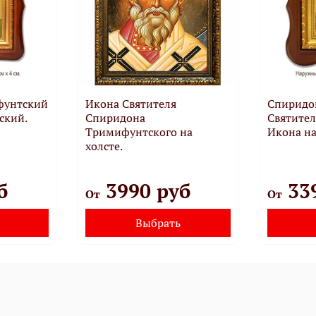
фунтский
Икона Святителя
Спиридо
ский.
Спиридона
Святител
Тримифунтского на
Икона на
холсте.
б
3990 руб
33
От
От
Выбрать