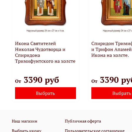
Икона Святителей
Спиридон Трими
Николая Чудотворца и
и Трифон Апамей
Спиридона
Икона на холсте.
Тримифунтского на холсте
3390 руб
3390 ру
От
От
Выбрать
Выбрать
Наш магазин
Публичная оферта
Выбрать икону
Пользовательское соглашение