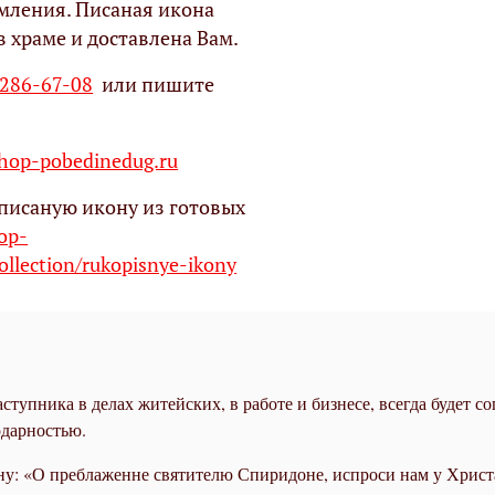
мления. Писаная икона
в храме и доставлена Вам.
 286-67-08
или пишите
op-pobedinedug.ru
писаную икону из готовых
hop-
ollection/rukopisnye-ikony
упника в делах житейских, в работе и бизнесе, всегда будет соп
одарностью.
ну: «О преблаженне святителю Спиридоне, испроси нам у Христ