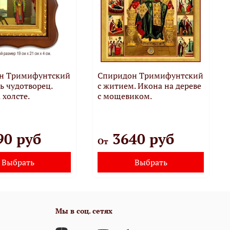
н Тримифунтский
Спиридон Тримифунтский
ь чудотворец.
с житием. Икона на дереве
 холсте.
с мощевиком.
90 руб
3640 руб
От
Выбрать
Выбрать
Мы в соц. сетях