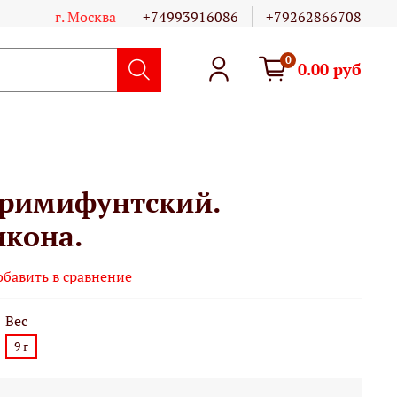
г. Москва
+74993916086
+79262866708
0
0.00 руб
римифунтский.
икона.
обавить в сравнение
Вес
9 г