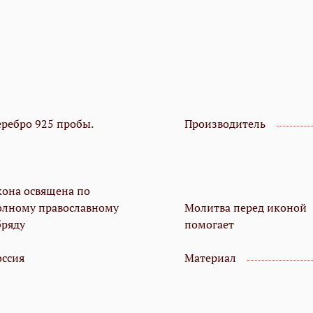
еребро 925 пробы.
Производитель
кона освящена по
олному православному
Молитва перед иконой
бряду
помогает
оссия
Материал