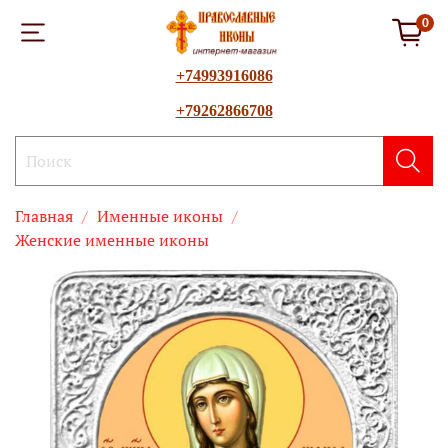
0
+74993916086
+79262866708
Главная
Именные иконы
Женские именные иконы