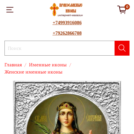
0
+74993916086
+79262866708
Главная
Именные иконы
Женские именные иконы