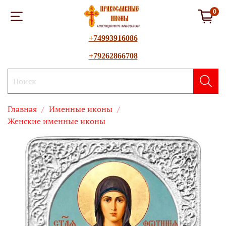
0
+74993916086
+79262866708
Главная
Именные иконы
Женские именные иконы