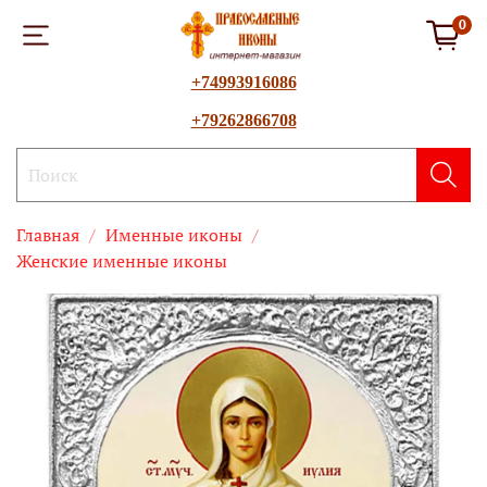
0
+74993916086
+79262866708
Главная
Именные иконы
Женские именные иконы