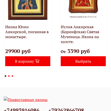
Икона Юлии
Иулия Анкирская
Анкирской, писанная в
(Коринфская) Святая
монастыре.
Мученица. Икона на
холсте.
29900 руб
3390 руб
От
В корзину
Выбрать
+74993916086
+79262866708