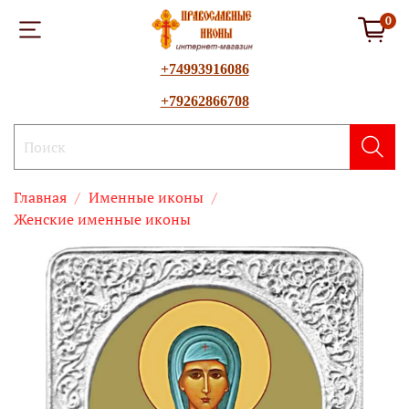
0
+74993916086
+79262866708
Главная
Именные иконы
Женские именные иконы