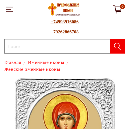
0
+74993916086
+79262866708
Главная
Именные иконы
Женские именные иконы