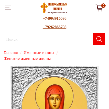
0
+74993916086
+79262866708
Главная
Именные иконы
Женские именные иконы