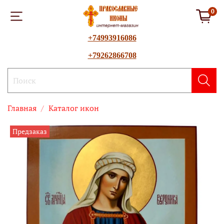
0
+74993916086
+79262866708
Главная
Каталог икон
Предзаказ