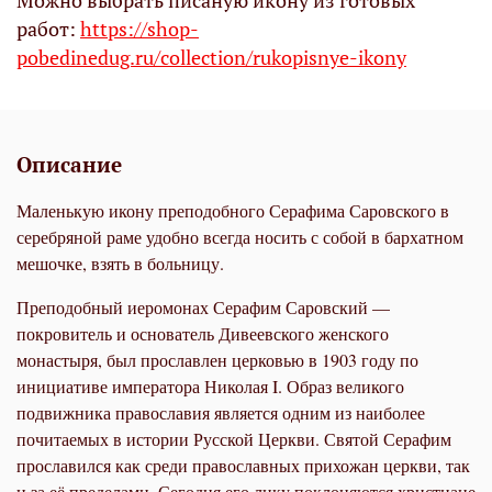
Можно выбрать писаную икону из готовых
работ:
https://shop-
pobedinedug.ru/collection/rukopisnye-ikony
Описание
Маленькую икону преподобного Серафима Саровского в
серебряной раме удобно всегда носить с собой в бархатном
мешочке, взять в больницу.
Преподобный иеромонах Серафим Саровский —
покровитель и основатель Дивеевского женского
монастыря, был прославлен церковью в 1903 году по
инициативе императора Николая I. Образ великого
подвижника православия является одним из наиболее
почитаемых в истории Русской Церкви. Святой Серафим
прославился как среди православных прихожан церкви, так
и за её пределами. Сегодня его лику поклоняются христиане