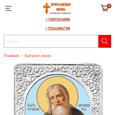
0
+74993916086
+79262866708
Главная
Каталог икон