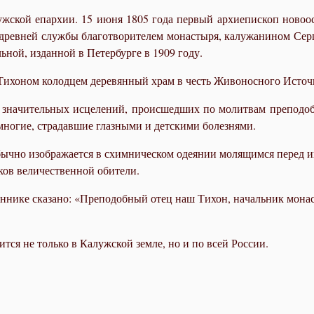
ж­ской епар­хии. 15 июня 1805 го­да пер­вый ар­хи­епи­скоп но­во­ос­
е древ­ней служ­бы бла­го­тво­ри­те­лем мо­на­сты­ря, ка­лу­жа­ни­ном Се
ь­ной, из­дан­ной в Пе­тер­бур­ге в 1909 го­ду.
­хо­ном ко­лод­цем де­ре­вян­ный храм в честь Жи­во­нос­но­го Ис­точ­
зна­чи­тель­ных ис­це­ле­ний, про­ис­шед­ших по мо­лит­вам пре­по­доб­
мно­гие, стра­дав­шие глаз­ны­ми и дет­ски­ми бо­лез­ня­ми.
ч­но изо­бра­жа­ет­ся в схим­ни­че­ском оде­я­нии мо­ля­щим­ся пе­ред и
ов ве­ли­че­ствен­ной оби­те­ли.
­ни­ке ска­за­но: «Пре­по­доб­ный отец наш Ти­хон, на­чаль­ник мо­на­сты
тит­ся не толь­ко в Ка­луж­ской зем­ле, но и по всей Рос­сии.