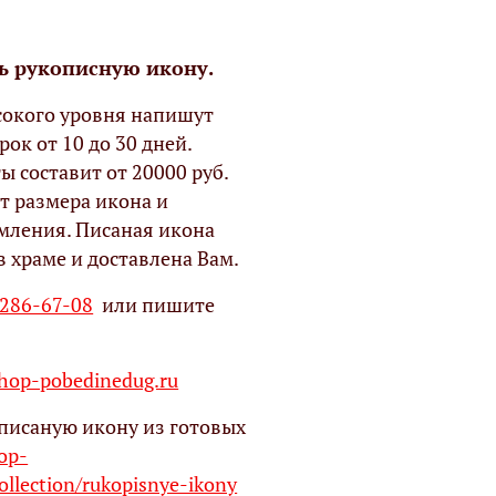
ь рукописную икону.
окого уровня напишут
рок от 10 до 30 дней.
ы составит от 20000 руб.
т размера икона и
мления. Писаная икона
в храме и доставлена Вам.
 286-67-08
или пишите
op-pobedinedug.ru
писаную икону из готовых
hop-
ollection/rukopisnye-ikony