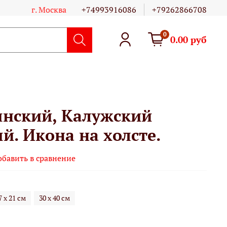
г. Москва
+74993916086
+79262866708
0
0.00 руб
нский, Калужский
. Икона на холсте.
обавить в сравнение
7 х 21 см
30 х 40 см