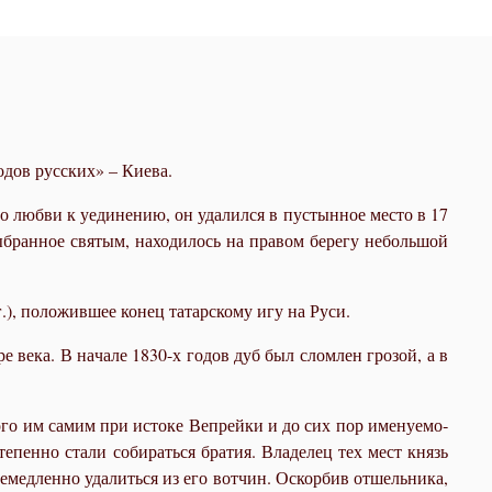
­дов рус­ских» – Ки­е­ва.
о люб­ви к уеди­не­нию, он уда­лил­ся в пу­стын­ное ме­сто в 17
ы­бран­ное свя­тым, на­хо­ди­лось на пра­вом бе­ре­гу неболь­шой
.), по­ло­жив­шее ко­нец та­тар­ско­му игу на Ру­си.
ы­ре ве­ка. В на­ча­ле 1830-х го­дов дуб был слом­лен гро­зой, а в
­но­го им са­мим при ис­то­ке Веп­рейки и до сих пор име­ну­е­мо­
е­пен­но ста­ли со­би­рать­ся бра­тия. Вла­де­лец тех мест князь
немед­лен­но уда­лить­ся из его вот­чин. Оскор­бив от­шель­ни­ка,