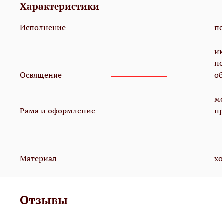
Характеристики
Исполнение
пе
и
п
Освящение
о
мо
Рама и оформление
п
Материал
х
Отзывы