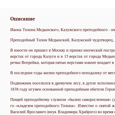
Описание
Икона Тихона Медынского, Калужского преподобного - им
Пре­по­доб­ный Ти­хон Медын­ский, Ка­луж­ский чу­до­тво­рец, ж
В юно­сти он при­шел в Моск­ву и при­нял ино­че­ский по­стриг,
вер­стах от го­ро­да Ка­лу­ги и в 15 вер­стах от го­ро­да Меды­
реч­ки Веп­рейки, ко­то­рая пя­тью вер­ста­ми юж­нее впа­да­ет в 
В по­след­ние го­ды жиз­ни пре­по­доб­но­го непо­да­ле­ку от ме­с
По­движ­ник по­се­лил­ся в дре­му­чем ле­су, в дуп­ле ис­по­лин­с
1838 го­ду игу­мен ос­но­ван­ной пре­по­доб­ным оби­те­ли Ге­ро
Пи­щей пре­по­доб­но­му слу­жи­ли «бы­лии са­мо­рос­лен­ныя» (ди
го «кла­де­зем пре­по­доб­но­го Ти­хо­на». Из­ве­стие о свя­той
Ва­си­лий Яро­сла­вич (внук Вла­ди­ми­ра Храб­ро­го) во вре­мя о