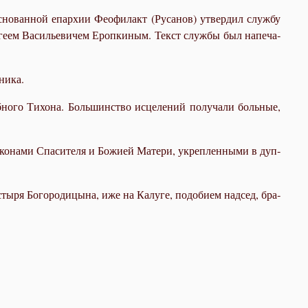
но­ван­ной епар­хии Фе­о­фи­лакт (Ру­са­нов) утвер­дил служ­бу
р­ге­ем Ва­си­лье­ви­чем Ероп­ки­ным. Текст служ­бы был на­пе­ча­
ни­ка.
но­го Ти­хо­на. Боль­шин­ство ис­це­ле­ний по­лу­ча­ли боль­ные,
ко­на­ми Спа­си­те­ля и Бо­жи­ей Ма­те­ри, укреп­лен­ны­ми в дуп­
­ря Бо­го­ро­ди­цы­на, иже на Ка­лу­ге, по­до­би­ем над­сед, бра­