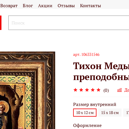
Возврат
Блог
Акции
Отзывы
Контакты
арт.
106331546
Тихон Меды
преподобный
Д
(0)
Размер внутренний
10 х 12 см
15 х 18 см
1
Оформление