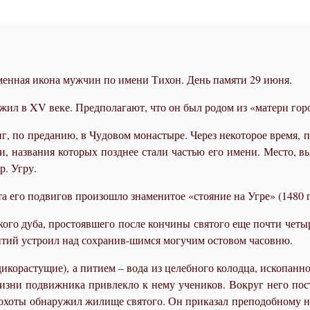
енная икона мужчин по имени Тихон. День памяти 29 июня.
ил в XV ве­ке. Пред­по­ла­га­ют, что он был ро­дом из «ма­те­ри го­ро
 по пре­да­нию, в Чу­до­вом мо­на­сты­ре. Через неко­то­рое вре­мя, п
ни, на­зва­ния ко­то­рых позд­нее ста­ли ча­стью его име­ни. Ме­сто, в
р. Уг­ру.
та его по­дви­гов про­изо­шло зна­ме­ни­тое «сто­я­ние на Уг­ре» (1480 г
ко­го ду­ба, про­сто­яв­ше­го по­сле кон­чи­ны свя­то­го еще по­чти че­т
н­тий устро­ил над со­хра­нив-шим­ся мо­гу­чим осто­вом ча­сов­ню.
­ко­рас­ту­щие), а пи­ти­ем – во­да из це­леб­но­го ко­лод­ца, ис­ко­пан
 жиз­ни по­движ­ни­ка при­влек­ло к нему уче­ни­ков. Во­круг него по­ст
хо­ты об­на­ру­жил жи­ли­ще свя­то­го. Он при­ка­зал пре­по­доб­но­му 