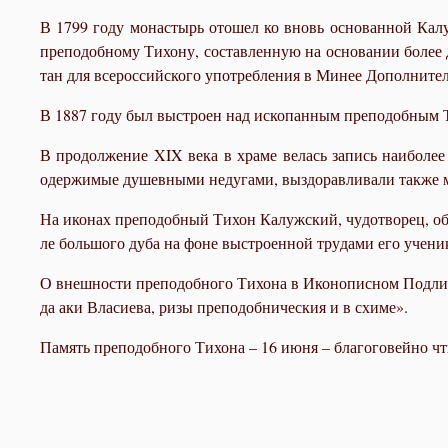
В 1799 го­ду мо­на­стырь ото­шел ко вновь ос­но­ван­ной Ка­лу
пре­по­доб­но­му Ти­хо­ну, со­став­лен­ную на ос­но­ва­нии бо­ле
тан для все­рос­сий­ско­го упо­треб­ле­ния в Ми­нее До­пол­ни­тел
В 1887 го­ду был вы­стро­ен над ис­ко­пан­ным пре­по­доб­ным Ти
В про­дол­же­ние XIX ве­ка в хра­ме ве­лась за­пись наи­бо­лее 
одер­жи­мые ду­шев­ны­ми неду­га­ми, вы­здо­рав­ли­ва­ли так­же 
На ико­нах пре­по­доб­ный Ти­хон Ка­луж­ский, чу­до­тво­рец, обы
ле боль­шо­го ду­ба на фоне вы­стро­ен­ной тру­да­ми его уче­ни­к
О внеш­но­сти пре­по­доб­но­го Ти­хо­на в Ико­но­пис­ном Под­лин
да аки Вла­си­е­ва, ри­зы пре­по­доб­ни­че­ския и в схи­ме».
Па­мять пре­по­доб­но­го Ти­хо­на – 16 июня – бла­го­го­вей­но ч