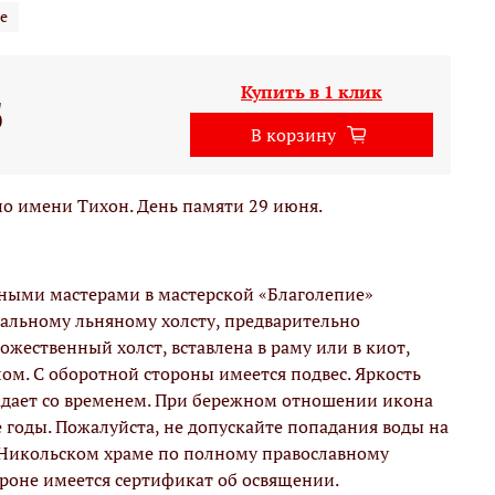
е
Купить в 1 клик
б
В корзину
о имени Тихон. День памяти 29 июня.
вными мастерами в мастерской «Благолепие»
альному льняному холсту, предварительно
жественный холст, вставлена в раму или в киот,
м. С оборотной стороны имеется подвес. Яркость
адает со временем. При бережном отношении икона
е годы. Пожалуйста, не допускайте попадания воды на
 Никольском храме по полному православному
ороне имеется сертификат об освящении.