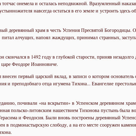
а тот­час оне­ме­ла и оста­лась непо­движ­ной. Вра­зум­лен­ный на­ка­за
у­стын­но­жи­те­ля на­все­гда остать­ся в его зем­ле и устро­ить здесь 
­вый де­ре­вян­ный храм в честь Успе­ния Пре­свя­той Бо­го­ро­ди­цы. О
н пи­тал ал­чу­щих, на­по­ял жаж­ду­щих, при­ни­мал стран­ных, за­сту
н скон­чал­ся в 1492 го­ду в глу­бо­кой ста­ро­сти, при­няв неза­дол­го
 ца­ре Фе­о­до­ре Иоан­но­ви­че.
 вне­сен пер­вый цар­ский вклад, в за­пи­си о ко­то­ром ос­но­ва­тель
ния и пре­по­доб­на­го от­ца игу­ме­на Ти­хо­на... Еван­ге­лие пре­столь­
­да­нию, по­чи­ва­ли «на вскры­тии» в Успен­ском де­ре­вян­ном хра­ме
ная поль­ско-ли­тов­ским на­ше­стви­ем Ти­хо­но­ва пу­стынь бы­ла вос­
­ра­си­ма и Фе­о­до­сия. Бы­ли вновь по­стро­е­ны де­ре­вян­ный Успен­с
сен в под­мо­на­стыр­скую сло­бо­ду, а на его ме­сте со­ору­жен ка­мен
­хо­на.