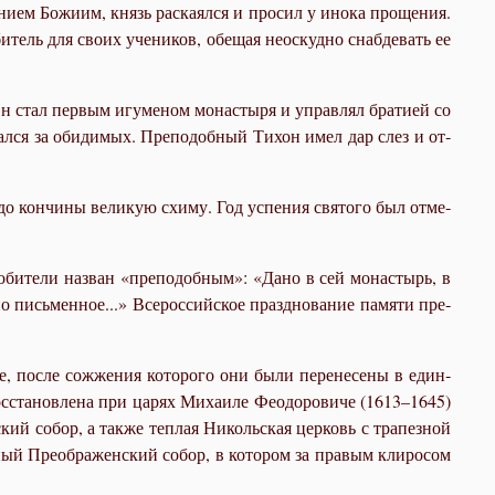
­ни­ем Бо­жи­им, князь рас­ка­ял­ся и про­сил у ино­ка про­ще­ния.
оби­тель для сво­их уче­ни­ков, обе­щая неоскуд­но снаб­де­вать ее
н стал пер­вым игу­ме­ном мо­на­сты­ря и управ­лял бра­ти­ей со
­пал­ся за оби­ди­мых. Пре­по­доб­ный Ти­хон имел дар слез и от­
 до кон­чи­ны ве­ли­кую схи­му. Год успе­ния свя­то­го был от­ме­
 оби­те­ли на­зван «пре­по­доб­ным»: «Да­но в сей мо­на­стырь, в
но пись­мен­ное...» Все­рос­сий­ское празд­но­ва­ние па­мя­ти пре­
, по­сле со­жже­ния ко­то­ро­го они бы­ли пе­ре­не­се­ны в един­
ста­нов­ле­на при ца­рях Ми­ха­и­ле Фе­о­до­ро­ви­че (1613–1645)
кий со­бор, а так­же теп­лая Ни­коль­ская цер­ковь с тра­пез­ной
­ный Пре­об­ра­жен­ский со­бор, в ко­то­ром за пра­вым кли­ро­сом