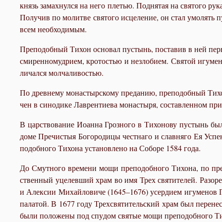
князь за­мах­нул­ся на него пле­тью. Под­ня­тая на свя­то­го ру­к
По­лу­чив по мо­лит­ве свя­то­го ис­це­ле­ние, он стал умо­лять п
всем необ­хо­ди­мым.
Пре­по­доб­ный Ти­хон ос­но­вал пу­стынь, по­ста­вив в ней пер
сми­рен­но­муд­ри­ем, кро­то­стью и незло­би­ем. Свя­той игу­ме
ли­чал­ся мол­ча­ли­во­стью.
По древ­не­му мо­на­стыр­ско­му пре­да­нию, пре­по­доб­ный Ти­хо
чен в си­но­ди­ке Лав­рен­ти­е­ва мо­на­сты­ря, со­став­лен­ном при
В цар­ство­ва­ние Иоан­на Гроз­но­го в Ти­хо­но­ву пу­стынь был
до­ме Пре­чи­стыя Бо­го­ро­ди­цы чест­на­го и слав­ня­го Ея Успе­
по­доб­но­го Ти­хо­на уста­нов­ле­но на Со­бо­ре 1584 го­да.
До Смут­но­го вре­ме­ни мо­щи пре­по­доб­но­го Ти­хо­на, по пре
ствен­ный уцелев­ший храм во имя Трех свя­ти­те­лей. Ра­зо­рен­
и Алек­сии Ми­хай­ло­ви­че (1645–1676) усер­ди­ем игу­ме­нов Ге
па­ла­той. В 1677 го­ду Трех­свя­ти­тель­ский храм был пе­ре­не­
бы­ли по­ло­же­ны под спу­дом свя­тые мо­щи пре­по­доб­но­го Ти