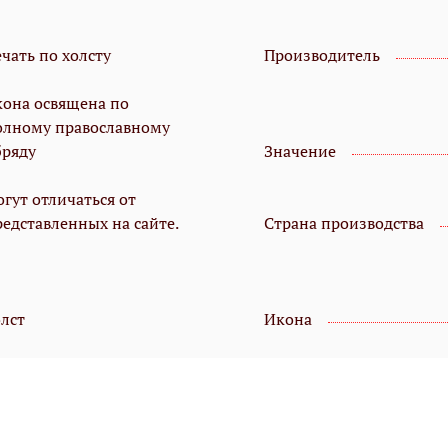
чать по холсту
Производитель
кона освящена по
олному православному
бряду
Значение
гут отличаться от
редставленных на сайте.
Страна производства
олст
Икона