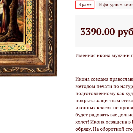
В раме
В фигурном киот
3390.00 ру
Именная икона мужчин п
Икона создана правосла
методом печати по натур
подготовленному как худо
покрыта защитным стекло
иконных красок не проп
будет радовать вас долги
холст! Икона освящена в
обряду. На оборотной ст