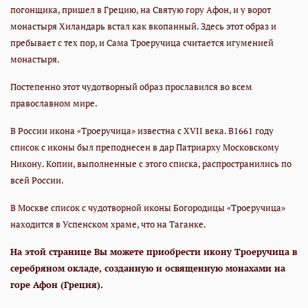
погонщика, пришел в Грецию, на Святую гору Афон, и у ворот
монастыря Хиландарь встал как вкопанный. Здесь этот образ и
пребывает с тех пор, и Сама Троеручица считается игуменией
монастыря.
Постепенно этот чудотворный образ прославился во всем
православном мире.
В России икона «Троеручица» известна с XVII века. В1661 году
список с иконы был преподнесен в дар Патриарху Московскому
Никону. Копии, выполненные с этого списка, распространились по
всей России.
В Москве список с чудотворной иконы Богородицы «Троеручица»
находится в Успенском храме, что на Таганке.
На этой странице Вы можете приобрести икону Троеручица в
серебряном окладе, созданную и освященную монахами на
горе Афон (Греция).