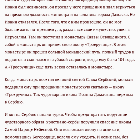
Иоанн был невиновен, он просил у него прощения и звал вернуться
на прежнюю должность министра и начальника города Дамаска. Но
Иоанн отказался. После того, что с ним произошло, он не мог
больше жить по-прежнему, и, раздав все свое имущество, ушел в
Иерусалим. Там он поступил в монастырь Саввы Освященного. С
собой в монастырь он принес свою икону «Троеручица». В этом
монастыре он прошел большой монашеский путь, полный трудов и
подвигов и скончался в глубокой старости, когда ему было 104 года.
А «Троеручица» еще пять веков оставалась в монастыре.
Когда монастырь посетил великий святой Савва Сербский, монахи
подарили ему при прощании монастырскую святыню — икону
«Троеручица». Так чудотворная икона Иоанна Дамаскина перешла
в Сербию.
И вот на Сербию напали турки. Чтобы предотвратить поругание
чудотворного образа, христиане-сербы поручили спасение иконы
Самой Царице Небесной. Они возложили икону на ослика и,
помолившись Богородице, велели ему уходить. И ослик сам, без