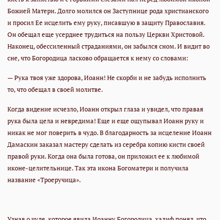
Божией Матери. Долго молился он Заступнице рода христианского
и просил Ее исцелить ему руку, писавшую в защиту Православия.
Он обещал еще усерднее трудиться на пользу Церкви Христовой.
Наконец, обессиленный страданиями, он забылся сном. И видит во
сне, что Богородица ласково обращается к нему со словами:
— Рука твоя уже здорова, Иоанн! Не скорби и не забудь исполнить
то, что обещал в своей молитве.
Когда видение исчезло, Иоанн открыл глаза и увидел, что правая
рука была цела и невредима! Еще и еще ощупывал Иоанн руку и
никак не мог поверить в чудо. В благодарность за исцеление Иоанн
Дамаскин заказал мастеру сделать из серебра копию кисти своей
правой руки. Когда она была готова, он приложил ее к любимой
иконе-целительнице. Так эта икона Богоматери и получила
название «Троеручица».
Узнав о чуде, которое явила Иоанну Богородица, халиф понял, что