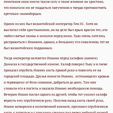
почитания икон имели такую силу и такое влияние на христиан,
что помогали им не поддаться лжеучению и твердо противостоять
еретикам-иконоборцам.
Одним из них был византийский император Лев III. Хотя он
высчитал себя христианином, но на деле был ярым врагом тех, кто
любил святые иконы и молился перед ними. Льву очень хотелось
расправиться с Иоанном, однако, к большому его сожалению, тот не
был византийским подданным.
Тогда император оклеветал Иоанна перед халифом (князем)
Дамаска в государственной измене. Халиф поверил Льву и в гневе
приказал отрубить Иоанну кисть правой руки и повесить ее на
городской площади. Друзья помогли Иоанну, истекающему кровью
и теряющему от боли сознание, добраться до дому. Там они
уложили его в постель и оказали Иоанну необходимую помощь.
Вечером Иоанн послал одного из друзей, чтобы тот умолил халифа
вернуть ему отрубленную руку. Получив назад кисть своей руки,
Иоанн затворился в молитвенной комнате, приложил отрубленную
кисть к запястью и с горькими слезами пал перед любимой иконой