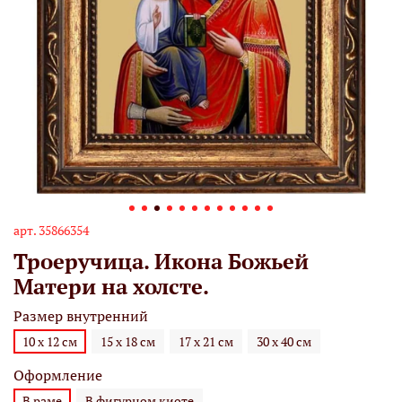
арт.
35866354
Троеручица. Икона Божьей
Матери на холсте.
Размер внутренний
10 х 12 см
15 х 18 см
17 х 21 см
30 х 40 см
Оформление
В раме
В фигурном киоте