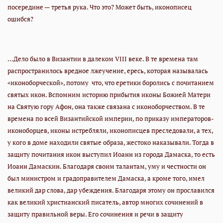
посередине — третья рука. Что это? Может быть, иконописец
ошибся?
...Дело было в Византии в далеком VIII веке. В те времена там
распространилось вредное лжеучение, ересь, которая называлась
«иконоборческой», потому что, что еретики боролись с почитанием
святых икон. Вспомним историю прибытия иконы Божией Матери
на Святую гору Афон, она также связана с иконоборчеством. В те
времена по всей Византийской империи, по приказу императоров-
иконоборцев, иконы истребляли, иконописцев преследовали, а тех,
у кого в доме находили святые образа, жестоко наказывали. Тогда в
защиту почитания икон выступил Иоанн из города Дамаска, то есть
Иоанн Дамаскин. Благодаря своим талантам, уму и честности он
был министром и градоправителем Дамаска, а кроме того, имел
великий дар слова, дар убеждения. Благодаря этому он прославился
как великий христианский писатель, автор многих сочинений в
защиту правильной веры. Его сочинения и речи в защиту