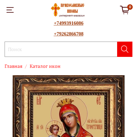
0
+74993916086
+79262866708
Главная
Каталог икон