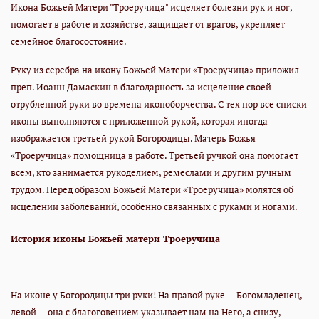
Икона Божьей Матери "Троеручица" исцеляет болезни рук и ног,
помогает в работе и хозяйстве, защищает от врагов, укрепляет
семейное благосостояние.
Руку из серебра на икону Божьей Матери «Троеручица» приложил
преп. Иоанн Дамаскин в благодарность за исцеление своей
отрубленной руки во времена иконоборчества. С тех пор все списки
иконы выполняются с приложенной рукой, которая иногда
изображается третьей рукой Богородицы. Матерь Божья
«Троеручица» помощница в работе. Третьей ручкой она помогает
всем, кто занимается рукоделием, ремеслами и другим ручным
трудом. Перед образом Божьей Матери «Троеручица» молятся об
исцелении заболеваний, особенно связанных с руками и ногами.
История иконы Божьей матери Троеручица
На иконе у Богородицы три руки! На правой руке — Богомладенец,
левой — она с благоговением указывает нам на Него, а снизу,