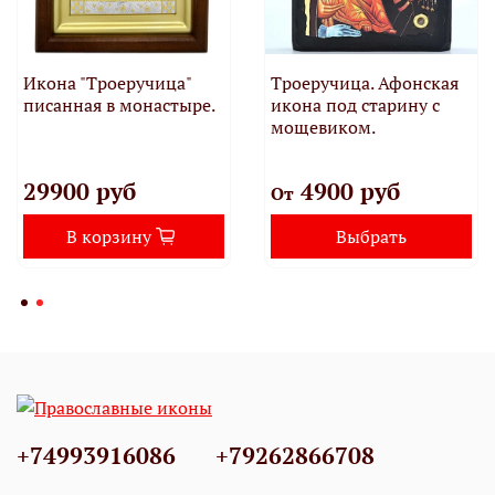
Икона "Троеручица"
Троеручица. Афонская
писанная в монастыре.
икона под старину с
мощевиком.
29900 руб
4900 руб
От
В корзину
Выбрать
+74993916086
+79262866708