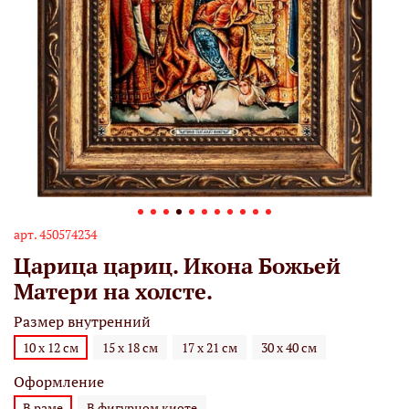
арт.
450574234
Царица цариц. Икона Божьей
Матери на холсте.
Размер внутренний
10 х 12 см
15 х 18 см
17 х 21 см
30 х 40 см
Оформление
В раме
В фигурном киоте