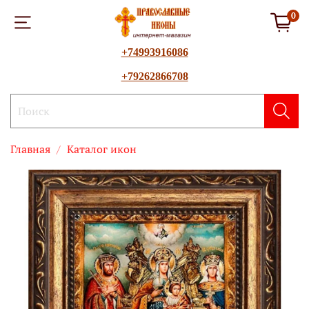
0
+74993916086
+79262866708
Главная
Каталог икон