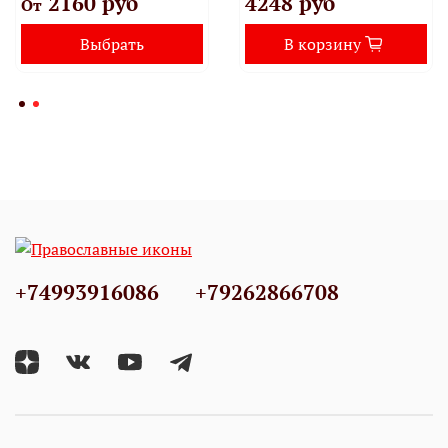
2160 руб
4248 руб
От
Выбрать
В корзину
+74993916086
+79262866708