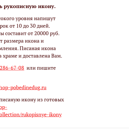
ь рукописную икону.
окого уровня напишут
рок от 10 до 30 дней.
ы составит от 20000 руб.
т размера икона и
мления. Писаная икона
в храме и доставлена Вам.
 286-67-08
или пишите
op-pobedinedug.ru
писаную икону из готовых
hop-
ollection/rukopisnye-ikony