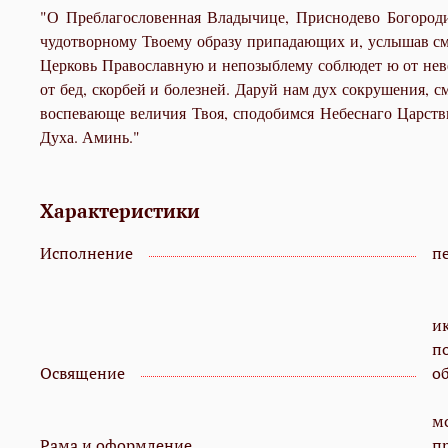
"О Преблагословенная Владычице, Приснодево Богороди
чудотворному Твоему образу припадающих и, услышав см
Церковь Православную и непозыблему соблюдет ю от невери
от бед, скорбей и болезней. Даруй нам дух сокрушения, 
воспевающе величия Твоя, сподобимся Небеснаго Царств
Духа. Аминь."
Характеристики
Исполнение
пе
и
п
Освящение
о
мо
Рама и оформление
п