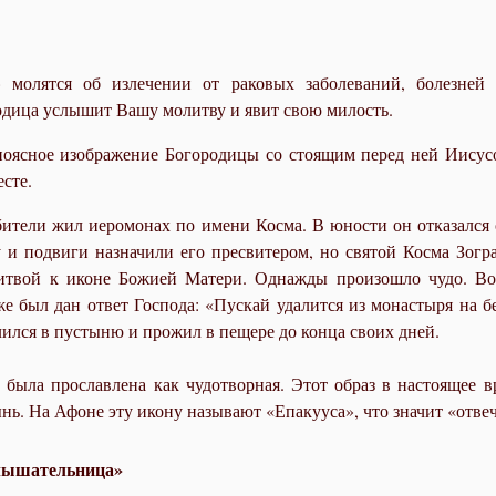
молятся об излечении от раковых заболеваний, болезней
дица услышит Вашу молитву и явит свою милость.
ясное изображение Богородицы со стоящим перед ней Иисус
есте.
обители жил иеромонах по имени Косма. В юности он отказался 
 и подвиги назначили его пресвитером, но святой Косма Зогр
олитвой к иконе Божией Матери. Однажды произошло чудо. В
же был дан ответ Господа: «Пускай удалится из монастыря на б
лился в пустыню и прожил в пещере до конца своих дней.
была прославлена как чудотворная. Этот образ в настоящее вр
ынь. На Афоне эту икону называют «Епакууса», что значит «отв
слышательница»