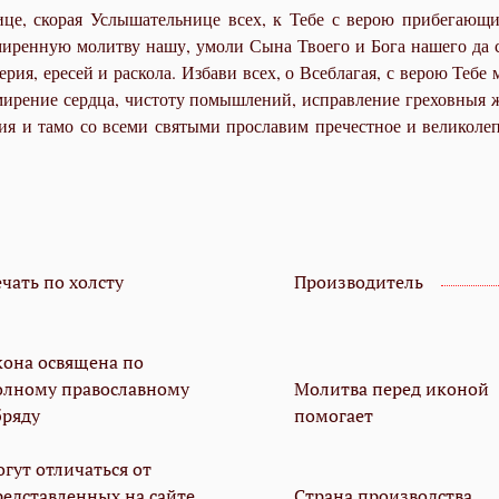
це, скорая Услышательнице всех, к Тебе с верою прибегающих
иренную молитву нашу, умоли Сына Твоего и Бога нашего да со
я, ересей и раскола. Избави всех, о Всеблагая, с верою Тебе 
смирение сердца, чистоту помышлений, исправление греховныя 
ия и тамо со всеми святыми прославим пречестное и великолеп
чать по холсту
Производитель
кона освящена по
олному православному
Молитва перед иконой
бряду
помогает
гут отличаться от
редставленных на сайте.
Страна производства