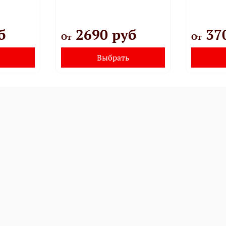
б
2690 руб
37
От
От
Выбрать