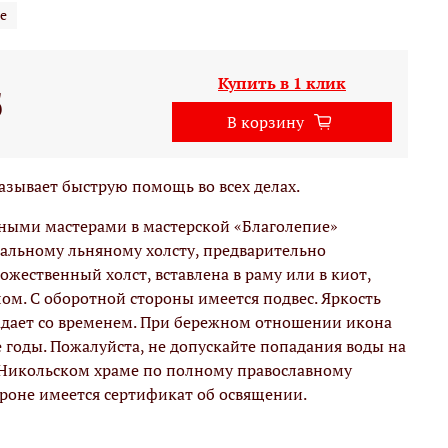
е
Купить в 1 клик
б
В корзину
казывает быструю помощь во всех делах.
вными мастерами в мастерской «Благолепие»
альному льняному холсту, предварительно
жественный холст, вставлена в раму или в киот,
м. С оборотной стороны имеется подвес. Яркость
адает со временем. При бережном отношении икона
е годы. Пожалуйста, не допускайте попадания воды на
 Никольском храме по полному православному
ороне имеется сертификат об освящении.