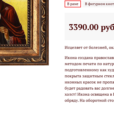
В раме
В фигурном киот
3390.00 ру
Исцеляет от болезней, о
Икона создана правосла
методом печати по натур
подготовленному как худо
покрыта защитным стекло
иконных красок не проп
будет радовать вас долги
холст! Икона освящена в
обряду. На оборотной ст