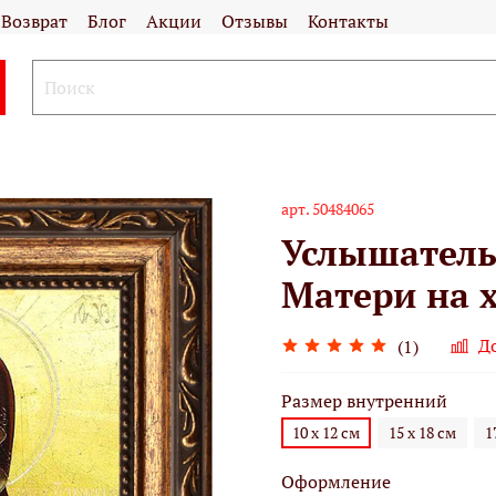
Возврат
Блог
Акции
Отзывы
Контакты
арт.
50484065
Услышатель
Матери на х
Д
(1)
Размер внутренний
10 х 12 см
15 х 18 см
1
Оформление