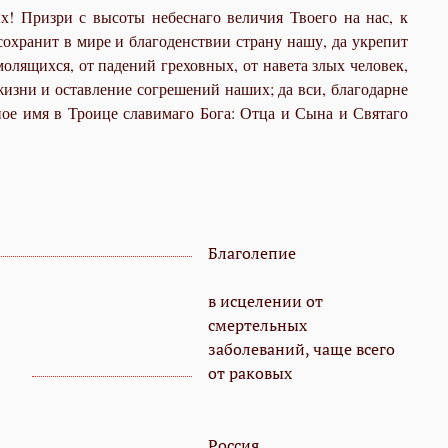
! Призри с высоты небеснаго величия Твоего на нас, к
хранит в мире и благоденствии страну нашу, да укрепит
молящихся, от падений греховных, от навета злых человек,
жизни и оставление согрешений наших; да вси, благодарне
ое имя в Троице славимаго Бога: Отца и Сына и Святаго
Благолепие
в исцелении от
смертельных
заболеваний, чаще всего
от раковых
Россия