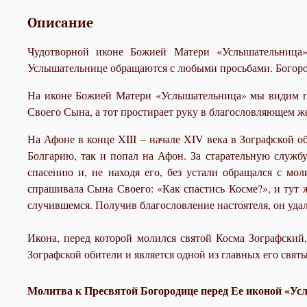
Описание
Чудотворной иконе Божией Матери «Услышательница» 
Услышательнице обращаются с любыми просьбами. Богоро
На иконе Божией Матери «Услышательница» мы видим по
Своего Сына, а тот простирает руку в благословляющем ж
На Афоне в конце XIII – начале XIV века в Зографской 
Болгарию, так и попал на Афон. За старательную службу
спасению и, не находя его, без устали обращался с м
спрашивала Сына Своего: «Как спастись Косме?», и тут 
случившемся. Получив благословление настоятеля, он уда
Икона, перед которой молился святой Косма Зографский, 
Зографской обители и является одной из главных его свят
Молитва к Пресвятой Богородице перед Ее иконой «У