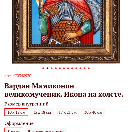
арт.
470348930
Вардан Мамиконян
великомученик. Икона на холсте.
Размер внутренний
10 х 12 см
15 х 18 см
17 х 21 см
30 х 40 см
Оформление
В раме
В фигурном киоте