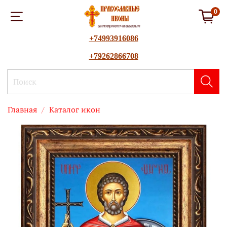
0
+74993916086
+79262866708
Главная
Каталог икон