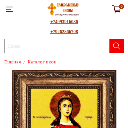
0
+74993916086
+79262866708
Главная
Каталог икон