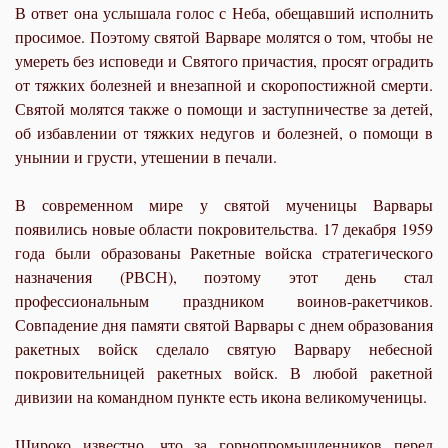
В ответ она услышала голос с Неба, обещавший исполнить
просимое. Поэтому святой Варваре молятся о том, чтобы не
умереть без исповеди и Святого причастия, просят оградить
от тяжких болезней и внезапной и скоропостижной смерти.
Святой молятся также о помощи и заступничестве за детей,
об избавлении от тяжких недугов и болезней, о помощи в
унынии и грусти, утешении в печали.
В современном мире у святой мученицы Варвары
появились новые области покровительства. 17 декабря 1959
года были образованы Ракетные войска стратегического
назначения (РВСН), поэтому этот день стал
профессиональным праздником воинов-ракетчиков.
Совпадение дня памяти святой Варвары с днем образования
ракетных войск сделало святую Варвару небесной
покровительницей ракетных войск. В любой ракетной
дивизии на командном пункте есть икона великомученицы.
Широко известно, что за горнопромышленников перед