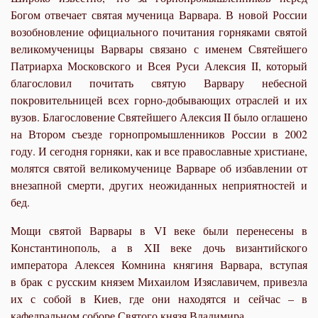
Богом отвечает святая мученица Варвара. В новой России
возобновление официального почитания горняками святой
великомученицы Варвары связано с именем Святейшего
Патриарха Московского и Всея Руси Алексия II, который
благословил почитать святую Варвару небесной
покровительницей всех горно-добывающих отраслей и их
вузов. Благословение Святейшего Алексия II было оглашено
на Втором съезде горнопромышленников России в 2002
году. И сегодня горняки, как и все православные христиане,
молятся святой великомученице Варваре об избавлении от
внезапной смерти, других неожиданных неприятностей и
бед.
Мощи святой Варвары в VI веке были перенесены в
Константинополь, а в XII веке дочь византийского
императора Алексея Комнина княгиня Варвара, вступая
в
брак
с русским князем Михаилом Изяславичем, привезла
их с собой в Киев, где они находятся и сейчас – в
кафедральном соборе Святого князя Владимира.