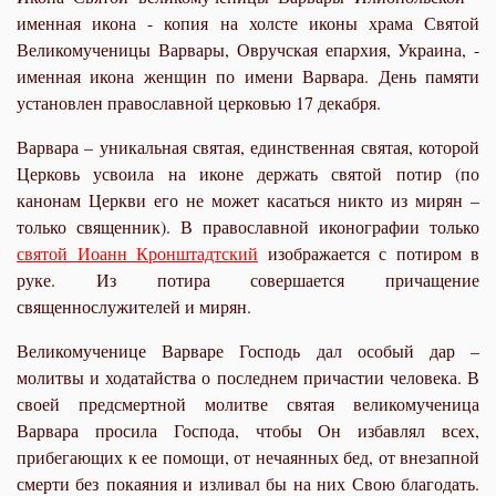
именная икона - копия на холсте иконы храма Святой
Великомученицы Варвары, Овручская епархия, Украина, -
именная икона женщин по имени Варвара. День памяти
установлен православной церковью 17 декабря.
Варвара – уникальная святая, единственная святая, которой
Церковь усвоила на иконе держать святой потир (по
канонам Церкви его не может касаться никто из мирян –
только священник). В православной иконографии только
святой Иоанн Кронштадтский
изображается с потиром в
руке. Из потира совершается причащение
священнослужителей и мирян.
Великомученице Варваре Господь дал особый дар –
молитвы и ходатайства о последнем причастии человека. В
своей предсмертной молитве святая великомученица
Варвара просила Господа, чтобы Он избавлял всех,
прибегающих к ее помощи, от нечаянных бед, от внезапной
смерти без
покая
ния и изливал бы на них Свою благодать.