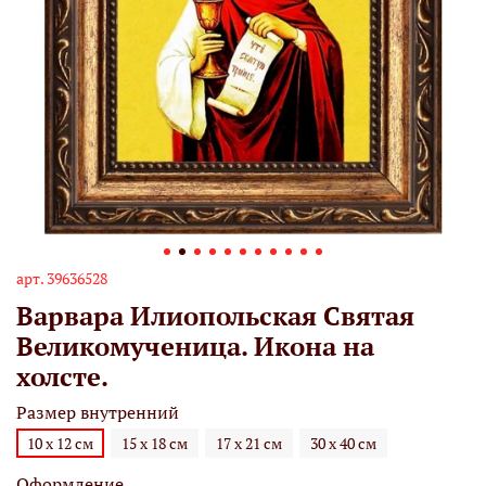
арт.
39636528
Варвара Илиопольская Святая
Великомученица. Икона на
холсте.
Размер внутренний
10 х 12 см
15 х 18 см
17 х 21 см
30 х 40 см
Оформление