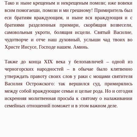
Тако и ныне крещеным и некрещеным помози; иже вовеки
всим помогаеши, помози и ми грешному! Примиритель был
еси братиям враждующим, и ныне вся враждующия и с
братиями разделенныя примири, скорбящия возвесели,
самовольныя укроти, болящия исцели. Святый Василие,
чудотворче и отче наш духовный, услыши чад твоих во
Христе Иисусе, Господе нашем. Аминь.
Также до конца XIX века у белопавличей – одной из
черногорских народностей – в обычае было клятвенно
утверждать правоту своих слов у раки с мощами святителя
Василия Острожского: так вершился суд, примирялись
между собой враждующие семьи и целые рода. Но и сегодня
искренняя молитвенная просьба к святому о налаживании
семейных отношений поможет и в этом важном деле.