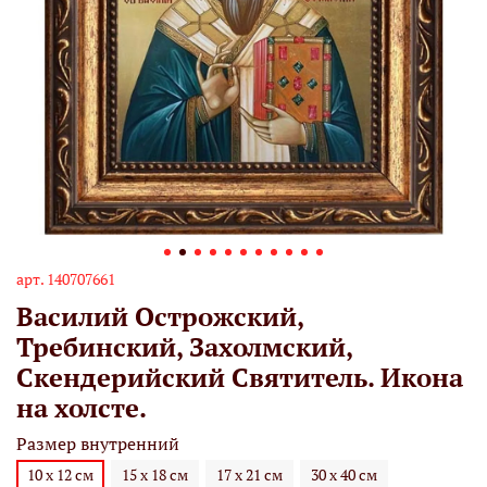
арт.
140707661
Василий Острожский,
Требинский, Захолмский,
Скендерийский Святитель. Икона
на холсте.
Размер внутренний
10 х 12 см
15 х 18 см
17 х 21 см
30 х 40 см