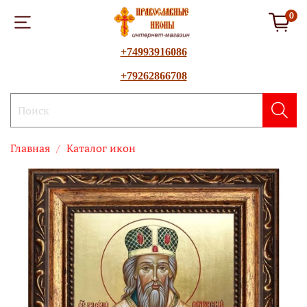
0
+74993916086
+79262866708
Главная
Каталог икон