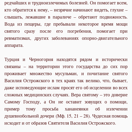
редчайших и трудноизлечимых болезней. Он помогает всем,
кто обратится к нему, – незрячие начинают видеть, глухие –
слышать, лежавшие в параличе – обретают подвижность.
Вода из пещеры, где пребывали некоторое время мощи
святого сразу после его погребения, помогает при
ревматизмах, других заболеваниях опорно-двигательного
аппарата.
Турция и Черногория находятся рядом и исторически
связаны – на территории этого государства до сих пор
проживает множество мусульман, и почитание святого
Василия Острожского в тех краях так велико, что, бывает,
даже исповедующие ислам просят его об исцелении во всех
сложных медицинских случаях. Вера святому – это доверие
Самому Господу, а Он не оставит зовущих о помощи,
пример тому просьба хананеянки об излечении
душевнобольной дочери (Мф. 15, 21 – 28). Чудесная помощь
исходит и от образов Святителя Василия Острожского.