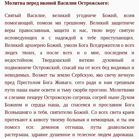
Молитва перед иконой Василия Острожского:
Святый Василие, великий угодниче Божий, всим
помогающий, помози ми грешному. Великий защитниче
веры православныя, защити и нас, твою веру святую
исповедующих и с надеждой к тебе приступающих.
Великий архиерею Божий, умоли Бога Вседержителя о всех
людех твоих, а после всех и о мне, последнем и
недостойном. Твердошский витязю духовный и
подвижниче Острожский, спасай ны от всех бед видимых и
невидимых. Возжег ты землю Сербскую, яко свечу вечную
пред Престолом Бога Живаго, сего ради и нам грешным
пути наша ныне освети и тьму скорби прогони. Молитвами
и слезами пещеру Острожскую согреша, согрей ныне Духом
Божиим и сердца наша, да спасемся и прославим Бога
Всевышняго и тебя, святителю Божий. Со всех света краев
притекают к кивоту твоему больныя и немощныя, и ты им
помогл еси: демонов отгнаша, путы диавольские
растерзаша, здравие душевное и телесное людем дароваша.