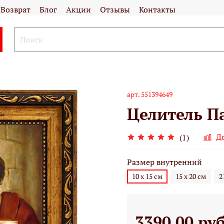
Возврат
Блог
Акции
Отзывы
Контакты
арт.
551394649
Целитель П
Д
(1)
Размер внутренний
10 х 15 см
15 х 20 см
2
3390.00 ру