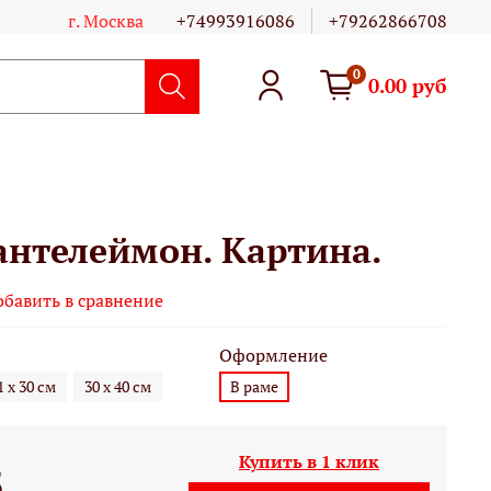
г. Москва
+74993916086
+79262866708
0
0.00 руб
антелеймон. Картина.
обавить в сравнение
Оформление
1 х 30 см
30 х 40 см
В раме
Купить в 1 клик
б