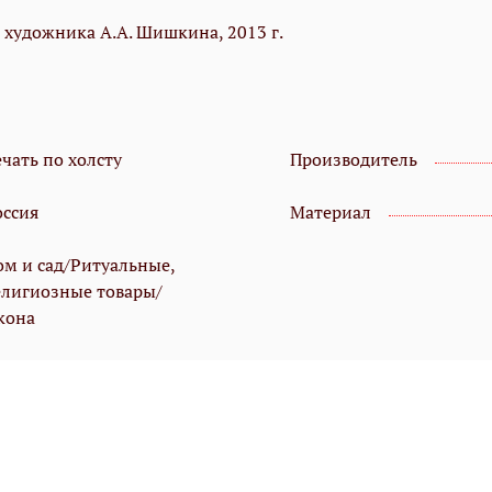
художника А.А. Шишкина, 2013 г.
чать по холсту
Производитель
оссия
Материал
ом и сад/Ритуальные,
елигиозные товары/
кона