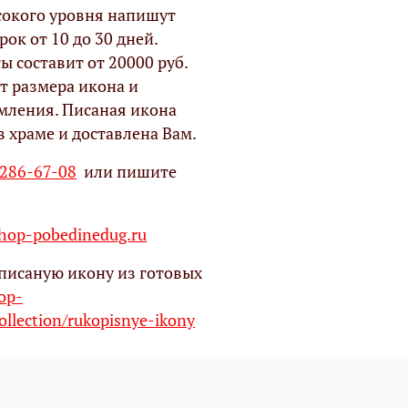
окого уровня напишут
рок от 10 до 30 дней.
ы составит от 20000 руб.
т размера икона и
мления. Писаная икона
в храме и доставлена Вам.
 286-67-08
или пишите
op-pobedinedug.ru
писаную икону из готовых
hop-
ollection/rukopisnye-ikony