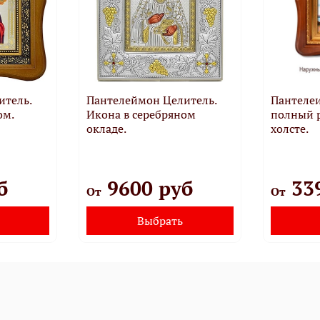
итель.
Пантелеймон Целитель.
Пантеле
ом.
Икона в серебряном
полный р
окладе.
холсте.
б
9600 руб
33
От
От
Выбрать