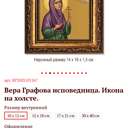
арт.
ВГХМХ101267
Вера Графова исповедница. Икона
на холсте.
Размер внутренний
10 х 12 см
15 х 18 см
17 х 21 см
30 х 40 см
Оформление