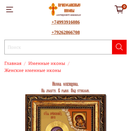
0
+74993916086
+79262866708
Главная
Именные иконы
Женские именные иконы