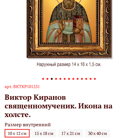
арт.
ВКТКР101231
Виктор Киранов
священномученик. Икона на
холсте.
Размер внутренний
10 х 12 см
15 х 18 см
17 х 21 см
30 х 40 см