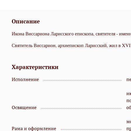
Описание
Икона Виссариона Ла­рис­ского епископа, святителя - име
Свя­ти­тель Вис­са­ри­он, ар­хи­епи­скоп Ла­рис­ский, жил в XVI 
Характеристики
Исполнение
пе
и
п
Освящение
о
мо
Рама и оформление
п