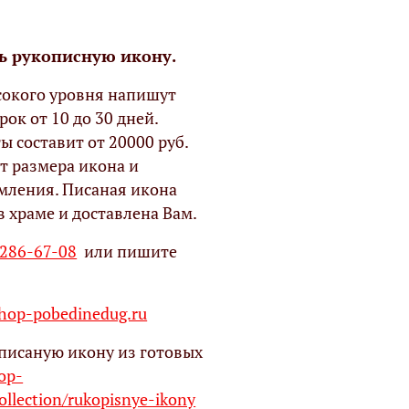
ь рукописную икону.
окого уровня напишут
рок от 10 до 30 дней.
ы составит от 20000 руб.
т размера икона и
мления. Писаная икона
в храме и доставлена Вам.
 286-67-08
или пишите
op-pobedinedug.ru
писаную икону из готовых
hop-
ollection/rukopisnye-ikony