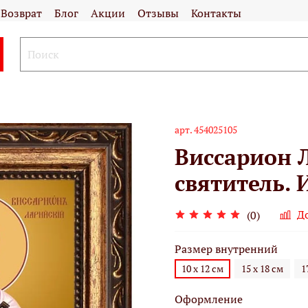
Возврат
Блог
Акции
Отзывы
Контакты
арт.
454025105
Виссарион Л
святитель. 
Д
(0)
Размер внутренний
10 х 12 см
15 х 18 см
1
Оформление