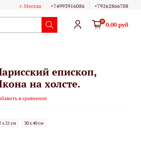
г. Москва
+74993916086
+79262866708
0
0.00 руб
а­рис­ский епископ,
Икона на холсте.
обавить в сравнение
7 х 21 см
30 х 40 см