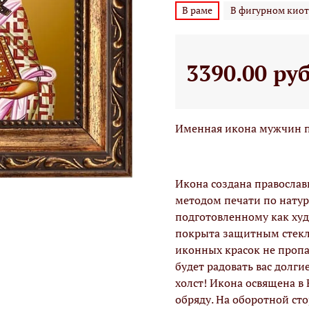
В раме
В фигурном киот
3390.00 ру
Именная икона мужчин по
Икона создана правосла
методом печати по натур
подготовленному как худо
покрыта защитным стекло
иконных красок не проп
будет радовать вас долги
холст! Икона освящена в
обряду. На оборотной ст