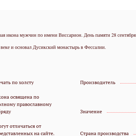
нная икона мужчин по имени Виссарион. День памяти 28 сентября
ве­ке и ос­но­вал Ду­сик­ский мо­на­стырь в Фес­са­лии.
чать по холсту
Производитель
кона освящена по
олному православному
бряду
Значение
гут отличаться от
редставленных на сайте.
Страна производства