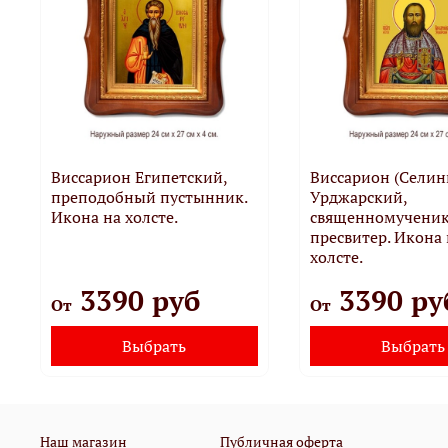
Виссарион Египетский,
Виссарион (Селин
преподобный пустынник.
Урджарский,
Икона на холсте.
священномучени
пресвитер. Икона 
холсте.
3390 руб
3390 ру
От
От
Выбрать
Выбрать
Наш магазин
Публичная оферта