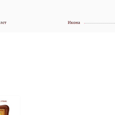
олст
Икона