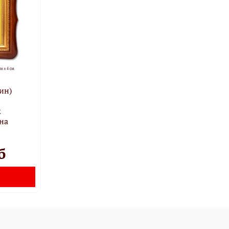
ин)
к
на
б