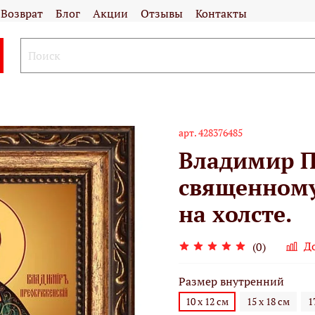
Возврат
Блог
Акции
Отзывы
Контакты
арт.
428376485
Владимир П
священному
на холсте.
Д
(0)
Размер внутренний
10 х 12 см
15 х 18 см
1