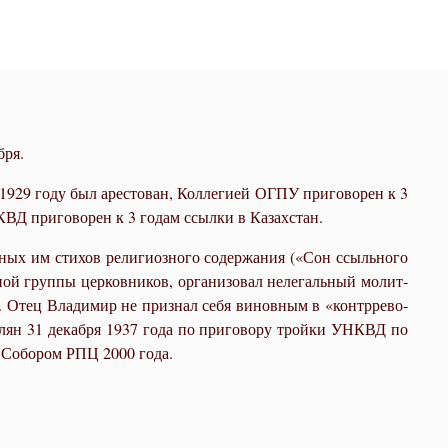
бря.
 1929 го­ду был аре­сто­ван, Кол­ле­ги­ей ОГПУ при­го­во­рен к 3
 НКВД при­го­во­рен к 3 го­дам ссыл­ки в Ка­зах­стан.
ных им сти­хов ре­ли­ги­оз­но­го со­дер­жа­ния («Сон ссыль­но­го
ной груп­пы цер­ков­ни­ков, ор­га­ни­зо­вал неле­галь­ный мо­лит­
ды». Отец Вла­ди­мир не при­знал се­бя ви­нов­ным в «контр­ре­во­
тре­лян 31 де­каб­ря 1937 го­да по при­го­во­ру трой­ки УНКВД по
м Со­бо­ром РПЦ 2000 го­да.