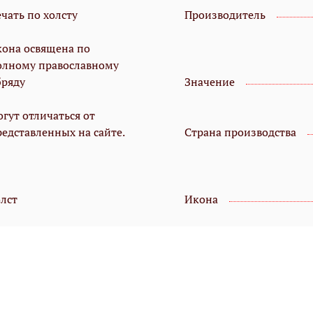
чать по холсту
Производитель
кона освящена по
олному православному
бряду
Значение
гут отличаться от
редставленных на сайте.
Страна производства
олст
Икона