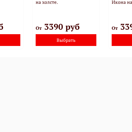
на холсте.
Икона на
б
3390 руб
33
От
От
Выбрать