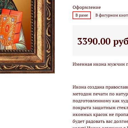
Оформление
В раме
В фигурном киот
3390.00 ру
Именная икона мужчин п
Икона создана правосла
методом печати по натур
подготовленному как худо
покрыта защитным стекло
иконных красок не проп
будет радовать вас долги