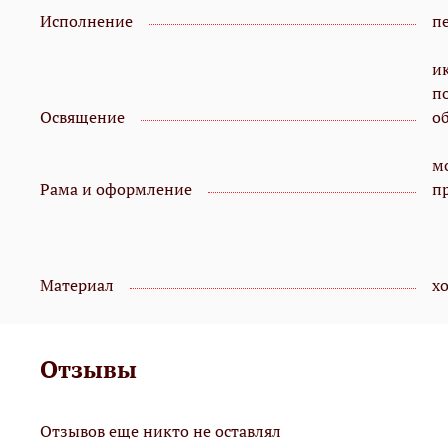
Исполнение
пе
и
п
Освящение
о
мо
Рама и оформление
п
Материал
х
Отзывы
Отзывов еще никто не оставлял