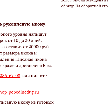
холст! Икона освящена в
обряду. На оборотной ст
ь рукописную икону.
окого уровня напишут
рок от 10 до 30 дней.
ы составит от 20000 руб.
т размера икона и
мления. Писаная икона
в храме и доставлена Вам.
 286-67-08
или пишите
op-pobedinedug.ru
писаную икону из готовых