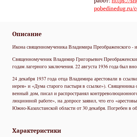
работ:
https://s
pobedinedug.ru/c
Описание
Икона священномученика Владимира Преображенского - и
Свя­щен­но­му­че­ник Вла­ди­мир Гри­горь­е­вич Пре­об­ра­жен­ск
го­дам ла­гер­но­го за­клю­че­ния. 22 ав­гу­ста 1936 го­да был вн
24 де­каб­ря 1937 го­да от­ца Вла­ди­ми­ра аре­сто­ва­ли в ссыл
иерея» и «Ду­ма ста­ро­го пас­ты­ря в ссыл­ке»). Свя­щен­ни­ка о
вен­ный дом, пи­сал и рас­про­стра­нял контр­ре­во­лю­ци­он­но­г
лю­ци­он­ной ра­бо­те», на до­про­се за­явил, что его «аре­сто­
Юж­но-Ка­зах­стан­ской об­ла­сти от 30 де­каб­ря. По­гре­бен в 
Характеристики