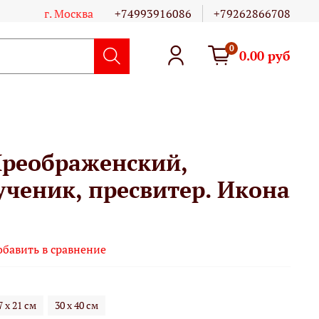
г. Москва
+74993916086
+79262866708
0
0.00 руб
реображенский,
ченик, пресвитер. Икона
обавить в сравнение
7 х 21 см
30 х 40 см