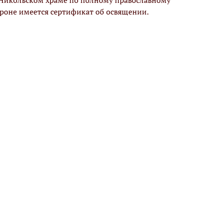
 Никольском храме по полному православному
ороне имеется сертификат об освящении.