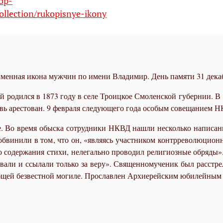
hop-
ollection/rukopisnye-ikony
менная икона мужчин по имени Владимир. День памяти 31 дека
ий ро­дил­ся в 1873 го­ду в се­ле Тро­иц­кое Смо­лен­ской гу­бер­нии. В
овь аре­сто­ван. 9 фев­ра­ля сле­ду­ю­ще­го го­да осо­бым со­ве­ща­ни­ем
­ке. Во вре­мя обыс­ка со­труд­ни­ки НКВД на­шли несколь­ко на­пи­сан­
б­ви­ни­ли в том, что он, «яв­ля­ясь участ­ни­ком контр­ре­во­лю­ци­он­
о со­дер­жа­ния сти­хи, неле­галь­но про­во­дил ре­ли­ги­оз­ные об­ря­
вы­ва­ли и ссы­ла­ли толь­ко за ве­ру». Свя­щен­но­му­че­ник был рас­с
об­щей без­вест­ной мо­ги­ле. Про­слав­лен Ар­хи­ерей­ским юби­лей­ны