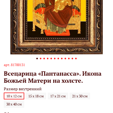
арт.
81700131
Всецарица «Пантанасса». Икона
Божьей Матери на холсте.
Размер внутренний
10 х 12 см
15 х 18 см
17 х 21 см
21 х 30 см
30 х 40 см