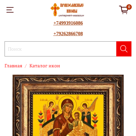
0
+74993916086
+79262866708
Главная
Каталог икон