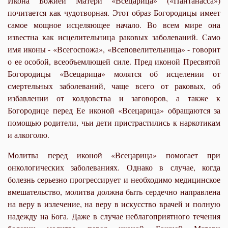
Икона Божией Матери «Всецарица» («Пантанасса»)
почитается как чудотворная. Этот образ Богородицы имеет
самое мощное исцеляющее начало. Во всем мире она
известна как исцелительница раковых заболеваний. Само
имя иконы - «Всегоспожа», «Bсeповелительница» - говорит
о ее особой, всеобъемлющей силе. Пред иконой Пресвятой
Богородицы «Всецарица» молятся об исцелении от
смертельных заболеваний, чаще всего от раковых, об
избавлении от колдовства и заговоров, а также к
Богородице перед Ее иконой «Всецарица» обращаются за
помощью родители, чьи дети пристрастились к наркотикам
и алкоголю.
Молитва перед иконой «Всецарица» помогает при
онкологических заболеваниях. Однако в случае, когда
болезнь серьезно прогрессирует и необходимо медицинское
вмешательство, молитва должна быть сердечно направлена
на веру в излечение, на веру в искусство врачей и полную
надежду на Бога. Даже в случае неблагоприятного течения