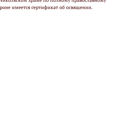
 Никольском храме по полному православному
ороне имеется сертификат об освящении.