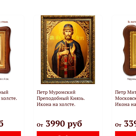
вный
Петр Муромский
Петр Ми
 холсте.
Преподобный Князь.
Московск
Икона на холсте.
Икона на
б
3990 руб
33
От
От