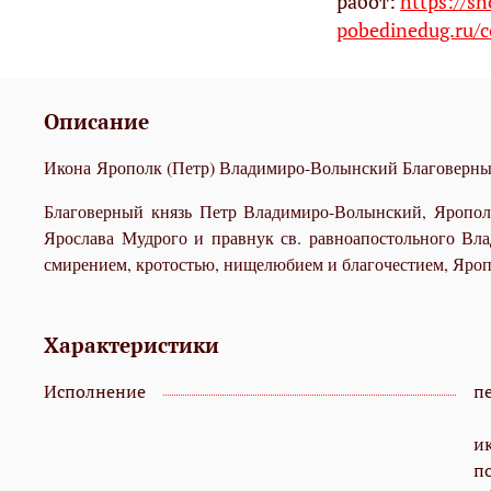
работ:
https://s
pobedinedug.ru/c
Описание
Икона Ярополк (Петр) Владимиро-Волынский Благоверный
Благоверный князь Петр Владимиро-Волынский, Ярополк
Ярослава Мудрого и правнук св. равноапостольного Вла
смирением, кротостью, нищелюбием и благочестием, Яропо
Характеристики
Исполнение
пе
и
п