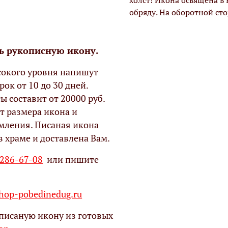
холст! Икона освящена в
обряду. На оборотной ст
ь рукописную икону.
окого уровня напишут
рок от 10 до 30 дней.
ы составит от 20000 руб.
т размера икона и
мления. Писаная икона
в храме и доставлена Вам.
 286-67-08
или пишите
op-pobedinedug.ru
писаную икону из готовых