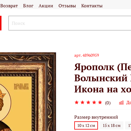
Возврат
Блог
Акции
Отзывы
Контакты
арт.
48960959
Ярополк (П
Волынский 
Икона на хо
Д
(0)
Размер внутренний
10 х 12 см
15 х 18 см
1