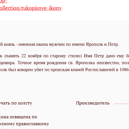
hop-
ollection/rukopisnye-ikony
 князь - именная икона мужчин по имени Ярополк и Петр.
 (память 22 ноября по старому стилю) Имя Петр дано ему б
димира. Точное время рождения св. Ярополка неизвестно, пола
лк был коварно убит по проискам князей Ростиславичей в 1086 
чать по холсту
Производитель
кона освящена по
олному православному