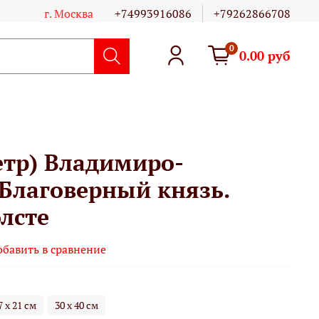
г. Москва
+74993916086
+79262866708
0
0.00 руб
етр) Владимиро-
Благоверный князь.
лсте
обавить в сравнение
7 х 21 см
30 х 40 см