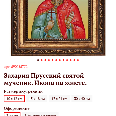
арт.
590255772
Захария Прусский святой
мученик. Икона на холсте.
Размер внутренний
10 х 12 см
15 х 18 см
17 х 21 см
30 х 40 см
Оформление
В раме
В фигурном киоте