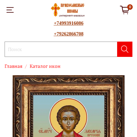
0
+74993916086
+79262866708
Главная
Каталог икон