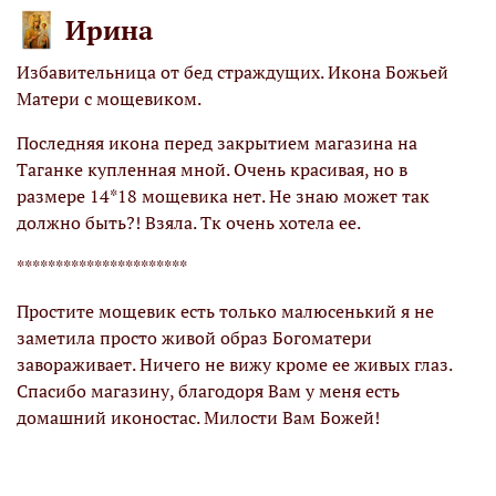
Ирина
Избавительница от бед страждущих. Икона Божьей
М
Матери с мощевиком.
К
х
Последняя икона перед закрытием магазина на
М
Таганке купленная мной. Очень красивая, но в
х
размере 14*18 мощевика нет. Не знаю может так
!
должно быть?! Взяла. Тк очень хотела ее.
О
я
н
**********************
Б
Простите мощевик есть только малюсенький я не
заметила просто живой образ Богоматери
завораживает. Ничего не вижу кроме ее живых глаз.
Спасибо магазину, благодоря Вам у меня есть
домашний иконостас. Милости Вам Божей!