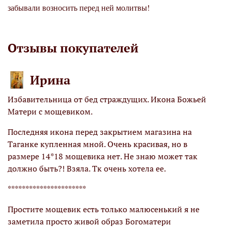
забывали возносить перед ней молитвы!
Отзывы покупателей
Ирина
Избавительница от бед страждущих. Икона Божьей
М
Матери с мощевиком.
К
х
Последняя икона перед закрытием магазина на
М
Таганке купленная мной. Очень красивая, но в
х
размере 14*18 мощевика нет. Не знаю может так
!
должно быть?! Взяла. Тк очень хотела ее.
О
я
н
**********************
Б
Простите мощевик есть только малюсенький я не
заметила просто живой образ Богоматери