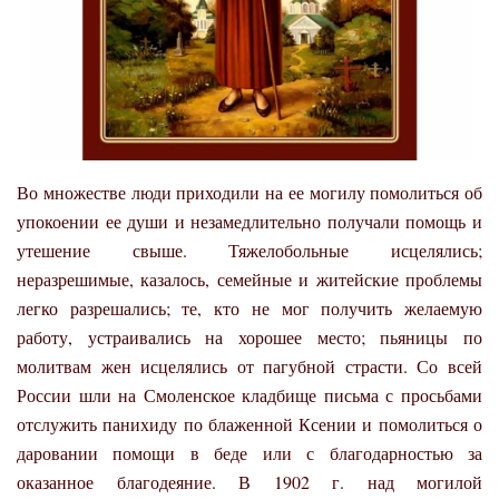
Во множестве люди приходили на ее могилу помолиться об
упокоении ее души и незамедлительно получали помощь и
утешение свыше. Тяжелобольные исцелялись;
неразрешимые, казалось, семейные и житейские проблемы
легко разрешались; те, кто не мог получить желаемую
работу, устраивались на хорошее место; пьяницы по
молитвам жен исцелялись от пагубной страсти. Со всей
России шли на Смоленское кладбище письма с просьбами
отслужить панихиду по блаженной Ксении и помолиться о
даровании помощи в беде или с благодарностью за
оказанное благодеяние. В 1902 г. над могилой