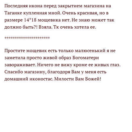
х
Последняя икона перед закрытием магазина на
М
Таганке купленная мной. Очень красивая, но в
х
размере 14*18 мощевика нет. Не знаю может так
!
должно быть?! Взяла. Тк очень хотела ее.
О
я
н
**********************
Б
Простите мощевик есть только малюсенький я не
заметила просто живой образ Богоматери
завораживает. Ничего не вижу кроме ее живых глаз.
Спасибо магазину, благодоря Вам у меня есть
домашний иконостас. Милости Вам Божей!