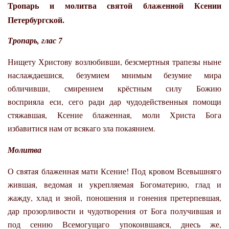
Тропарь и молитва святой блаженной Ксении
Петербургской.
Тропарь, глас 7
Нищету Христову возлюбивши, безсмертныя трапезы ныне
наслаждаешися, безумием мнимым безумие мира
обличивши, смирением крёстным силу Божию
восприяла еси, сего ради дар чудодейственныя помощи
стяжавшая, Ксение блаженная, моли Христа Бога
избавитися нам от всякаго зла покаянием.
Молитва
О святая блаженная мати Ксение! Под кровом Всевышняго
жившая, ведомая и укрепляемая Богоматерию, глад и
жажду, хлад и зной, поношения и гонения претерпевшая,
дар прозорливости и чудотворения от Бога получившая и
под сению Всемогущаго упокоившаяся, днесь же,