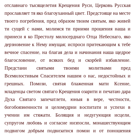
отславнаго тысящелетия Крещения Руси, Церковь Русская
прославляет тя яко благоуханный цвет. Предстояще на месте
твоего погребения, пред образом твоим святым, яко живей
ти сущей с нами, молимся ти приими прошения наша и
принеси я ко Престолу милосерднаго Отца Небеснаго, яко
дерзновение к Нему имущая; испроси притекающим к тебе
вечное спасение, на благая дела и начинания наша щедрое
благословение, от всяких бед и скорбей избавление.
Предстани святыми твоими молитвами пред
Всемилостивым Спасителем нашим о нас, недостойных и
грешных. Помози, святая блаженная мати Ксение,
младенцы светом святаго Крещения озарити и печатаю дара
Духа Святаго запечатлети, юныя в вере, честности,
богобоязненности и целомудрии воспитати и успехи в
учении им стяжати. Болящия и недугующия исцели,
супругом любовь и согласие низпосли, монашествующим
подвигом добрым подвизатися помои и от поношения