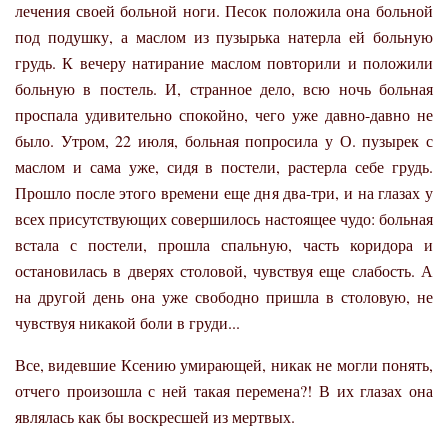
лечения своей больной ноги. Песок положила она больной
под подушку, а маслом из пузырька натерла ей больную
грудь. К вечеру натирание маслом повторили и положили
больную в постель. И, странное дело, всю ночь больная
проспала удивительно спокойно, чего уже давно-давно не
было. Утром, 22 июля, больная попросила у О. пузырек с
маслом и сама уже, сидя в постели, растерла себе грудь.
Прошло после этого времени еще дня два-три, и на глазах у
всех присутствующих совершилось настоящее чудо: больная
встала с постели, прошла спальную, часть коридора и
остановилась в дверях столовой, чувствуя еще слабость. А
на другой день она уже свободно пришла в столовую, не
чувствуя никакой боли в груди...
Все, видевшие Ксению умирающей, никак не могли понять,
отчего произошла с ней такая перемена?! В их глазах она
являлась как бы воскресшей из мертвых.