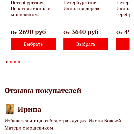
Петербургская.
Петербуржская.
Петербу
Печатная икона с
Икона на дереве.
Икона 
мощевиком.
серебря
2690 руб
3640 руб
490
От
От
От
Выбрать
Выбрать
В
Отзывы покупателей
Ирина
Избавительница от бед страждущих. Икона Божьей
М
Матери с мощевиком.
К