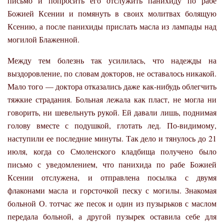
письмо и попросить его отслужить панихиду по рабе
Божией Ксении и помянуть в своих молитвах болящую
Ксению, а после панихиды прислать масла из лампады над
могилой Блаженной.
Между тем болезнь так усилилась, что надежды на
выздоровление, по словам докторов, не оставалось никакой.
Мало того — доктора отказались даже как-нибудь облегчить
тяжкие страдания. Больная лежала как пласт, не могла ни
говорить, ни шевельнуть рукой. Ей давали лишь, поднимая
голову вместе с подушкой, глотать лед. По-видимому,
наступили ее последние минуты. Так дело и тянулось до 21
июля, когда со Смоленского кладбища получено было
письмо с уведомлением, что панихида по рабе Божией
Ксении отслужена, и отправлена посылка с двумя
флаконами масла и горсточкой песку с могилы. Знакомая
больной О. тотчас же песок и один из пузырьков с маслом
передала больной, а другой пузырек оставила себе для