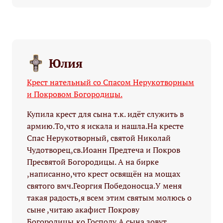
Юлия
Крест нательный со Спасом Нерукотворным
и Покровом Богородицы.
Купила крест для сына т.к. идёт служить в
армию.То,что я искала и нашла.На кресте
Спас Нерукотворный, святой Николай
Чудотворец,св.Иоанн Предтеча и Покров
Пресвятой Богородицы. А на бирке
,написанно,что крест освящён на мощах
святого вмч.Георгия Победоносца.У меня
такая радость,я всем этим святым молюсь о
сыне ,читаю акафист Покрову
Богородицы,ко Господу.А сына зовут