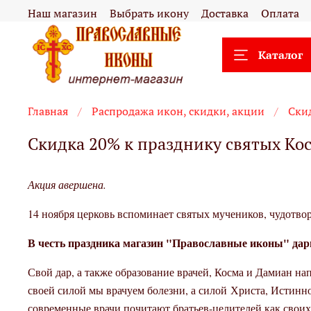
Наш магазин
Выбрать икону
Доставка
Оплата
Каталог
Главная
Распродажа икон, скидки, акции
Ски
Скидка 20% к празднику святых Ко
Акция авершена.
14 ноября церковь вспоминает
святых мучеников, чудотво
В честь праздника магазин "Православные иконы" дари
Свой дар, а также образование врачей, Косма и Дамиан на
своей силой мы врачуем болезни, а силой Христа, Истинно
современные врачи почитают братьев-целителей как своих