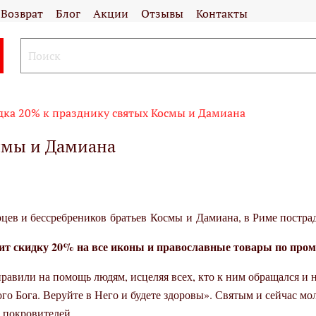
Возврат
Блог
Акции
Отзывы
Контакты
дка 20% к празднику святых Космы и Дамиана
смы и Дамиана
рцев и бессребреников
братьев Космы и Дамиана, в Риме постра
т скидку 20% на все иконы и православные товары по промо
правили на помощь людям, исцеляя всех, кто к ним обращался и н
го Бога. Веруйте в Него и будете здоровы». Святым и сейчас м
 покровителей.