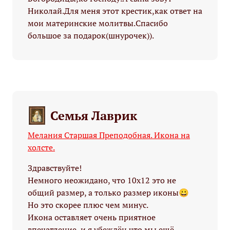
Николай.Для меня этот крестик,как ответ на
мои материнские молитвы.Спасибо
большое за подарок(шнурочек)).
Семья Лаврик
Мелания Старшая Преподобная. Икона на
холсте.
Здравствуйте!
Немного неожидано, что 10х12 это не
общий размер, а только размер иконы😀
Но это скорее плюс чем минус.
Икона оставляет очень приятное
впечатление, и я убеждён что мы ещё