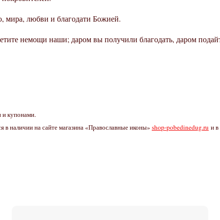
о, мира, любви и благодати Божией.
етите немощи наши; даром вы получили благодать, даром подайт
 и купонами.
я в наличии на сайте магазина «Православные иконы»
shop-pobedinedug.ru
и в