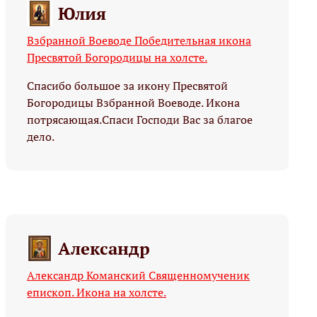
Юлия
Взбранной Воеводе Победительная икона
Пресвятой Богородицы на холсте.
Спасибо большое за икону Пресвятой
Богородицы Взбранной Воеводе. Икона
потрясающая.Спаси Господи Вас за благое
дело.
Александр
Александр Команский Священномученик
епископ. Икона на холсте.