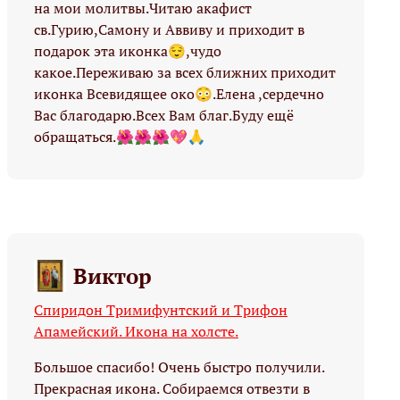
на мои молитвы.Читаю акафист
св.Гурию,Самону и Аввиву и приходит в
подарок эта иконка😌,чудо
какое.Переживаю за всех ближних приходит
иконка Всевидящее око😳.Елена ,сердечно
Вас благодарю.Всех Вам благ.Буду ещё
обращаться.🌺🌺🌺💖🙏
Виктор
Спиридон Тримифунтский и Трифон
Апамейский. Икона на холсте.
Большое спасибо! Очень быстро получили.
Прекрасная икона. Собираемся отвезти в