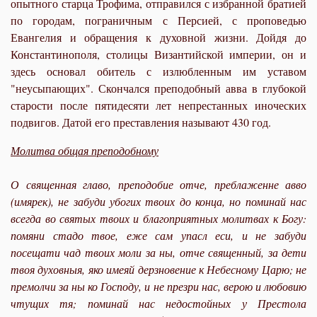
опытного старца Трофима, отправился с избранной братией
по городам, пограничным с Персией, с проповедью
Евангелия и обращения к духовной жизни. Дойдя до
Константинополя, столицы Византийской империи, он и
здесь основал обитель с излюбленным им уставом
"неусыпающих". Скончался преподобный авва в глубокой
старости после пятидесяти лет непрестанных иноческих
подвигов. Датой его преставления называют 430 год.
Молитва общая преподобному
О священная главо, преподобие отче, преблаженне авво
(имярек), не забуди убогих твоих до конца, но поминай нас
всегда во святых твоих и благоприятных молитвах к Богу:
помяни стадо твое, еже сам упасл еси, и не забуди
посещати чад твоих моли за ны, отче священный, за дети
твоя духовныя, яко имеяй дерзновение к Небесному Царю; не
премолчи за ны ко Господу, и не презри нас, верою и любовию
чтущих тя; поминай нас недостойных у Престола