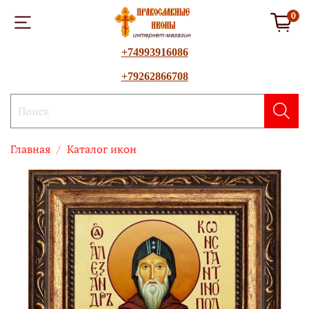
0
+74993916086
+79262866708
Главная
Каталог икон