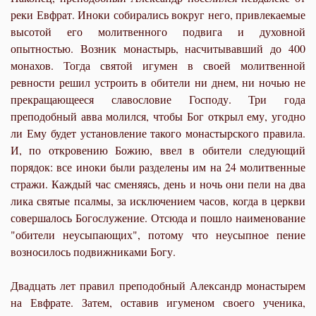
реки Евфрат. Иноки собирались вокруг него, привлекаемые
высотой его молитвенного подвига и духовной
опытностью. Возник монастырь, насчитывавший до 400
монахов. Тогда святой игумен в своей молитвенной
ревности решил устроить в обители ни днем, ни ночью не
прекращающееся славословие Господу. Три года
преподобный авва молился, чтобы Бог открыл ему, угодно
ли Ему будет установление такого монастырского правила.
И, по откровению Божию, ввел в обители следующий
порядок: все иноки были разделены им на 24 молитвенные
стражи. Каждый час сменяясь, день и ночь они пели на два
лика святые псалмы, за исключением часов, когда в церкви
совершалось Богослужение. Отсюда и пошло наименование
"обители неусыпающих", потому что неусыпное пение
возносилось подвижниками Богу.
Двадцать лет правил преподобный Александр монастырем
на Евфрате. Затем, оставив игуменом своего ученика,