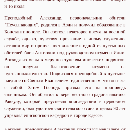
и 16 июля.
Преподобный Александр, первоначальник обители
"Неусыпающих", родился в Азии и получил образование в
Константинополе. Он состоял некоторое время на военной
службе, однако, чувствуя призвание к иному служению,
оставил мир и принял пострижение в одной из пустынных
обителей близ Антиохии под руководством игумена Илии.
Восходя из меры в меру по ступеням иноческих подвигов,
он получил благословение игумена на
пустынножительство. Подвизался преподобный в пустыне,
наедине со Святым Евангелием, единственным, что он взял
с собой. Затем Господь призвал его на проповедь
язычникам. Он обратил к вере местного градоначальника
Раввулу, который преуспевал впоследствии в церковном
служении, был удостоен святительского сана и целых 30 лет
управлял епископской кафедрой в городе Едессе.
Наконец, преподобный Александр поселился невдалеке от