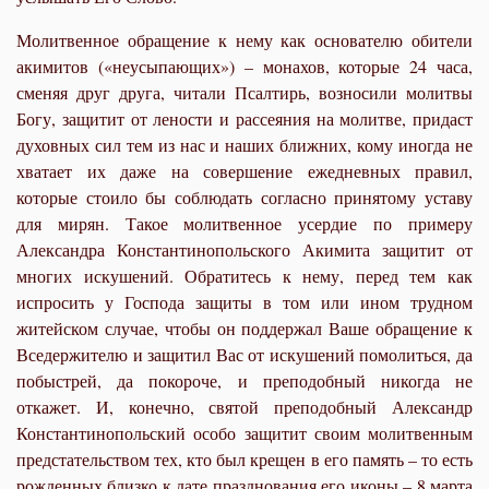
Молитвенное обращение к нему как основателю обители
акимитов («неусыпающих») – монахов, которые 24 часа,
сменяя друг друга, читали Псалтирь, возносили молитвы
Богу, защитит от лености и рассеяния на молитве, придаст
духовных сил тем из нас и наших ближних, кому иногда не
хватает их даже на совершение ежедневных правил,
которые стоило бы соблюдать согласно принятому уставу
для мирян. Такое молитвенное усердие по примеру
Александра Константинопольского Акимита защитит от
многих искушений. Обратитесь к нему, перед тем как
испросить у Господа защиты в том или ином трудном
житейском случае, чтобы он поддержал Ваше обращение к
Вседержителю и защитил Вас от искушений помолиться, да
побыстрей, да покороче, и преподобный никогда не
откажет. И, конечно, святой преподобный Александр
Константинопольский особо защитит своим молитвенным
предстательством тех, кто был крещен в его память – то есть
рожденных близко к дате празднования его иконы – 8 марта