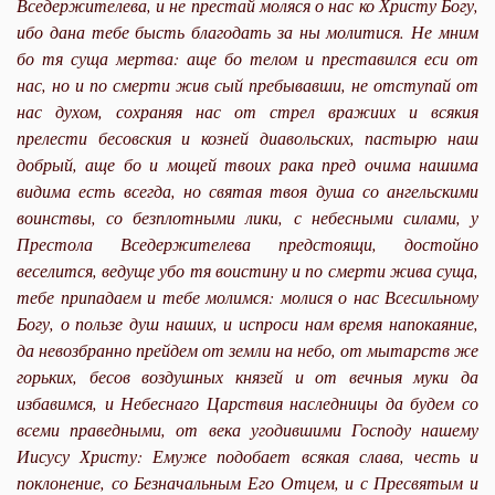
Вседержителева, и не престай моляся о нас ко Христу Богу,
ибо дана тебе бысть благодать за ны молитися. Не мним
бо тя суща мертва: аще бо телом и преставился еси от
нас, но и по смерти жив сый пребывавши, не отступай от
нас духом, сохраняя нас от стрел вражиих и всякия
прелести бесовския и козней диавольских, пастырю наш
добрый, аще бо и мощей твоих рака пред очима нашима
видима есть всегда, но святая твоя душа со ангельскими
воинствы, со безплотными лики, с небесными силами, у
Престола Вседержителева предстоящи, достойно
веселится, ведуще убо тя воистину и по смерти жива суща,
тебе припадаем и тебе молимся: молися о нас Всесильному
Богу, о пользе душ наших, и испроси нам время на
покая
ние,
да невозбранно прейдем от земли на небо, от мытарств же
горьких, бесов воздушных князей и от вечныя муки да
избавимся, и Небеснаго Царствия наследницы да будем со
всеми праведными, от века угодившими Господу нашему
Иисусу Христу: Емуже подобает всякая слава, честь и
поклонение, со Безначальным Его Отцем, и с Пресвятым и