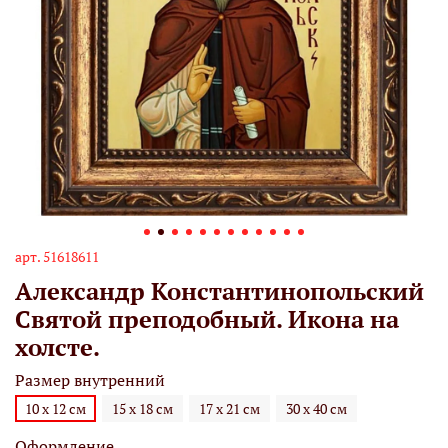
арт.
51618611
Александр Константинопольский
Святой преподобный. Икона на
холсте.
Размер внутренний
10 х 12 см
15 х 18 см
17 х 21 см
30 х 40 см
Оформление