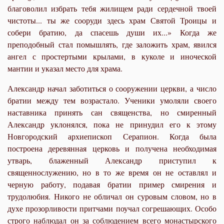
благоволил избрать тебя жилищем ради сердечной твоей
чистоты... ты же сооруди здесь храм Святой Троицы и
собери братию, да спасешь души их...» Когда же
преподобный стал помышлять, где заложить храм, явился
ангел с простертыми крылами, в куколе и иноческой
мантии и указал место для храма.
Александр начал заботиться о сооружении церкви, а число
братии между тем возрастало. Ученики умоляли своего
наставника принять сан священства, но смиренный
Александр уклонялся, пока не принудил его к этому
Новгородский архиепископ Серапион. Когда была
построена деревянная церковь и получена необходимая
утварь, блаженный Александр приступил к
священнослужению, но в то же время он не оставлял и
черную работу, подавая братии пример смирения и
трудолюбия. Никого не обличал он суровым словом, но в
духе прозорливости притчами поучал согрешающих. Особо
строго наблюдал он за соблюдением всего монастырского