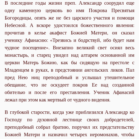
В последние годы жизни преп. Александр соорудил еще
одну каменную церковь во имя Покрова Пресвятыя
Богородицы, опять же не без царского участия и помощи
Небесной. А вскоре удостоился божественного явления:
прочитав в келье акафист Божией Матери, он сказал
ученику Афанасию: «Трезвись и бодрствуй, ибо будет нам
чудное посещение». Внезапно великий свет осиял весь
монастырь, и старец увидел над алтарем основанной им
церкви Матерь Божию, как бы сидящую на престоле с
Младенцем в руках, в предстоянии ангельских ликов. Пал
пред Нею ниц преподобный и услышал утешительное
обещание, что не оскудеет покров Ее над созданной
обителью и после его преставления. Ученик Афанасий
лежал при этом как мертвый от чудного видения.
В глубокой старости, когда уже приблизился Александр ко
Господу по духовной лестнице своих добродетелей,
преподобный собрал братию, поручил их предстательству
Божией Матери и назначил четырех иеромонахов, чтобы