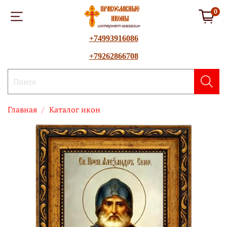
0
+74993916086
+79262866708
Главная
Каталог икон