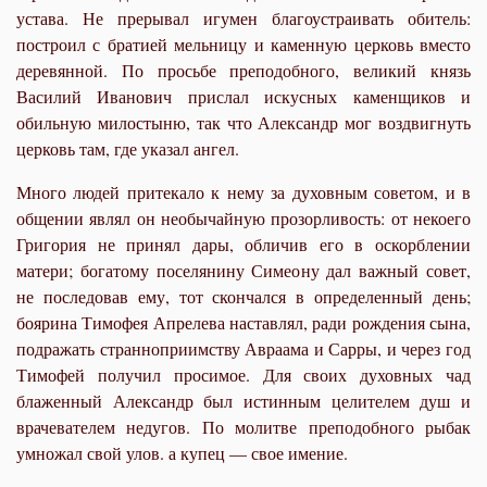
устава. Не прерывал игумен благоустраивать обитель:
построил с братией мельницу и каменную церковь вместо
деревянной. По просьбе преподобного, великий князь
Василий Иванович прислал искусных каменщиков и
обильную милостыню, так что Александр мог воздвигнуть
церковь там, где указал ангел.
Много людей притекало к нему за духовным советом, и в
общении являл он необычайную прозорливость: от некоего
Григория не принял дары, обличив его в оскорблении
матери; богатому поселянину Симеону дал важный совет,
не последовав ему, тот скончался в определенный день;
боярина Тимофея Апрелева наставлял, ради рождения сына,
подражать странноприимству Авраама и Сарры, и через год
Тимофей получил просимое. Для своих духовных чад
блаженный Александр был истинным целителем душ и
врачевателем недугов. По молитве преподобного рыбак
умножал свой улов. а купец — свое имение.