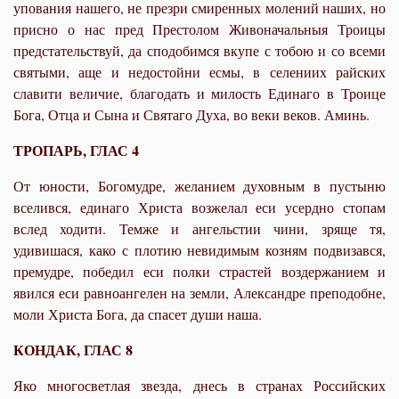
упования нашего, не презри смиренных молений наших, но
присно о нас пред Престолом Живоначальныя Троицы
предстательствуй, да сподобимся вкупе с тобою и со всеми
святыми, аще и недостойни есмы, в селениих райских
славити величие, благодать и милость Единаго в Троице
Бога, Отца и Сына и Святаго Духа, во веки веков. Аминь.
ТРОПАРЬ, ГЛАС 4
От юности, Богомудре, желанием духовным в пустыню
вселився, единаго Христа возжелал еси усердно стопам
вслед ходити. Темже и ангельстии чини, зряще тя,
удивишася, како с плотию невидимым козням подвизався,
премудре, победил еси полки страстей воздержанием и
явился еси равноангелен на земли, Александре преподобне,
моли Христа Бога, да спасет души наша.
КОНДАК, ГЛАС 8
Яко многосветлая звезда, днесь в странах Российских