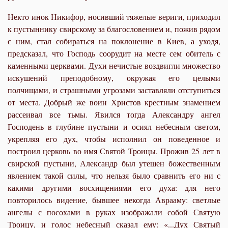
Некто инок Никифор, носивший тяжелые вериги, приходил
к пустыннику свирскому за благословением и, пожив рядом
с ним, стал собираться на поклонение в Киев, а уходя,
предсказал, что Господь соорудит на месте сем обитель с
каменными церквами. Духи нечистые воздвигли множество
искушений преподобному, окружая его целыми
полчищами, и страшными угрозами заставляли отступиться
от места. Добрый же воин Христов крестным знамением
рассеивал все тьмы. Явился тогда Александру ангел
Господень в глубине пустыни и осиял небесным светом,
укрепляя его дух, чтобы исполнил он поведенное и
построил церковь во имя Святой Троицы. Прожив 25 лет в
свирской пустыни, Александр был утешен божественным
явлением такой силы, что нельзя было сравнить его ни с
какими другими восхищениями его духа: для него
повторилось видение, бывшее некогда Аврааму: светлые
ангелы с посохами в руках изображали собой Святую
Троицу, и голос небесный сказал ему: «...Дух Святый