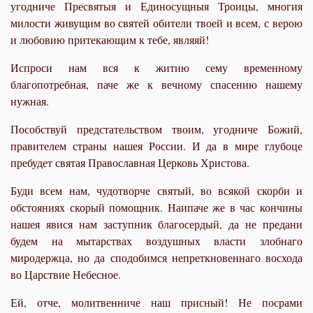
угодниче Пресвятыя и Единосущныя Троицы, многия
милости живущим во святей обители твоей и всем, с верою
и любовию притекающим к тебе, являяй!
Испроси нам вся к житию сему временному
благопотребная, паче же к вечному спасению нашему
нужная.
Пособствуй предстательством твоим, угодниче Божий,
правителем страны нашея России. И да в мире глубоце
пребудет святая Православная Церковь Христова.
Буди всем нам, чудотворче святый, во всякой скорби и
обстояниях скорый помощник. Наипаче же в час кончины
нашея явися нам заступник благосердый, да не предани
будем на мытарствах воздушных власти злобнаго
миродержца, но да сподобимся непреткновеннаго восхода
во Царствие Небесное.
Ей, отче, молитвенниче наш присный! Не посрами