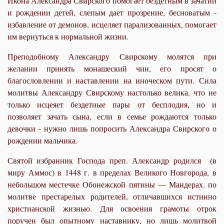
Икона Александра Свирского помогает бездетным в зачатии
и рождении детей, слепым дает прозрение, бесноватым -
избавление от демонов, исцеляет парализованных, помогает
им вернуться к нормальной жизни.
Преподобному Александру Свирскому молятся при
желании принять монашеский чин, его просят о
благословлении и наставлении на иноческом пути.
Сила
молитвы Александру Свирскому настолько велика, что не
только исцеяет бездетные пары от бесплодия, но и
позволяет зачать сына, если в семье рождаются только
девочки - нужно лишь попросить Александра Свирского о
рождении мальчика.
Святой избранник Господа преп. Александр родился (в
миру Аммос) в 1448 г. в пределах Великого Новгорода, в
небольшом местечке Обонежской пятины — Мандерах. по
молитве престарелых родителей, отличавшихся истинно
христианской жизнью. Для освоения грамоты отрок
поручен был опытному наставнику, но лишь молитвой