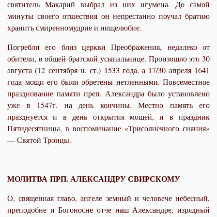
святитель Макарий выбрал из них игумена. До самой
минуты своего отшествия он непрестанно поучал братию
хранить смиренномудрие и нищелюбие.
Погребли его близ церкви Преображения, недалеко от
обители, в общей братской усыпальнице. Произошло это 30
августа (12 сентября н. ст.) 1533 года, а 17/30 апреля 1641
года мощи его были обретены нетленными. Повсеместное
празднование памяти преп. Александра было установлено
уже в 1547г. на день кончины. Местно память его
празднуется и в день открытия мощей, и в праздник
Пятидесятницы, в воспоминание «Трисолнечного сияния»
— Святой Троицы.
МОЛИТВА ПРП. АЛЕКСАНДРУ СВИРСКОМУ
О, священная главо, ангеле земный и человече небесный,
преподобне и Богоносне отче наш Александре, изрядный