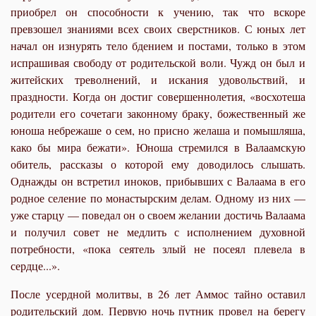
приобрел он способности к учению, так что вскоре
превзошел знаниями всех своих сверстников. С юных лет
начал он изнурять тело бдением и постами, только в этом
испрашивая свободу от родительской воли. Чужд он был и
житейских треволнений, и искания удовольствий, и
праздности. Когда он достиг совершеннолетия, «восхотеша
родители его сочетаги законному браку, божественный же
юноша небрежаше о сем, но присно желаша и помышляша,
како бы мира бежати». Юноша стремился в Валаамскую
обитель, рассказы о которой ему доводилось слышать.
Однажды он встретил иноков, прибывших с Валаама в его
родное селение по монастырским делам. Одному из них —
уже старцу — поведал он о своем желании достичь Валаама
и получил совет не медлить с исполнением духовной
потребности, «пока сеятель злый не посеял плевела в
сердце...».
После усердной молитвы, в 26 лет Аммос тайно оставил
родительский дом. Первую ночь путник провел на берегу