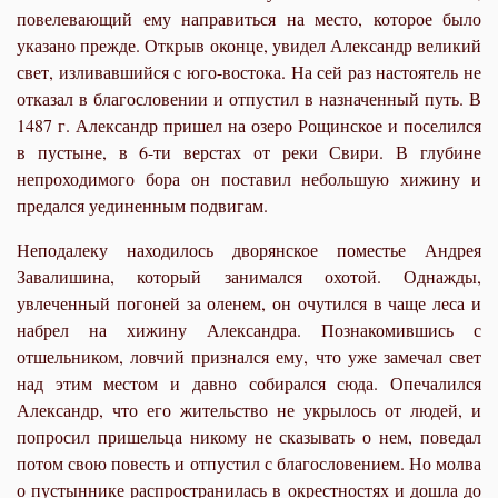
повелевающий ему направиться на место, которое было
указано прежде. Открыв оконце, увидел Александр великий
свет, изливавшийся с юго-востока. На сей раз настоятель не
отказал в благословении и отпустил в назначенный путь. В
1487 г. Александр пришел на озеро Рощинское и поселился
в пустыне, в 6-ти верстах от реки Свири. В глубине
непроходимого бора он поставил небольшую хижину и
предался уединенным подвигам.
Неподалеку находилось дворянское поместье Андрея
Завалишина, который занимался охотой. Однажды,
увлеченный погоней за оленем, он очутился в чаще леса и
набрел на хижину Александра. Познакомившись с
отшельником, ловчий признался ему, что уже замечал свет
над этим местом и давно собирался сюда. Опечалился
Александр, что его жительство не укрылось от людей, и
попросил пришельца никому не сказывать о нем, поведал
потом свою повесть и отпустил с благословением. Но молва
о пустыннике распространилась в окрестностях и дошла до