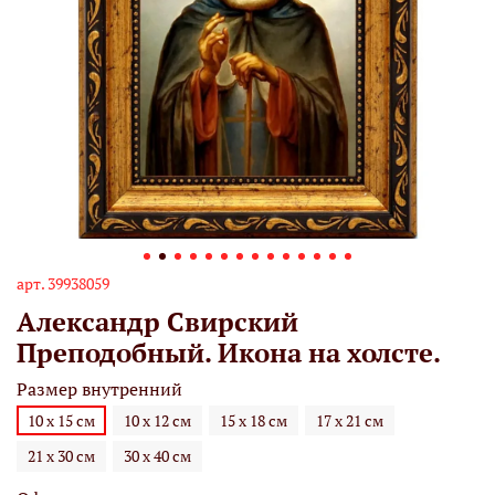
арт.
39938059
Александр Свирский
Преподобный. Икона на холсте.
Размер внутренний
10 х 15 см
10 х 12 см
15 х 18 см
17 х 21 см
21 х 30 см
30 х 40 см