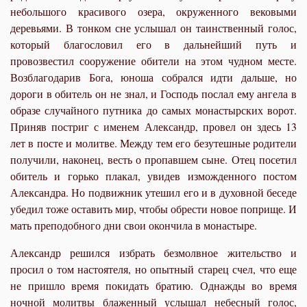
небольшого красивого озера, окруженного вековыми
деревьями. В тонком сне услышал он таинственный голос,
который благословил его в дальнейший путь и
провозвестил сооружение обители на этом чудном месте.
Возблагодарив Бога, юноша собрался идти дальше, но
дороги в обитель он не знал, и Господь послал ему ангела в
образе случайного путника до самых монастырских ворот.
Приняв постриг с именем Александр, провел он здесь 13
лет в посте и молитве. Между тем его безутешные родители
получили, наконец, весть о пропавшем сыне. Отец посетил
обитель и горько плакал, увидев изможденного постом
Александра. Но подвижник утешил его и в духовной беседе
убедил тоже оставить мир, чтобы обрести новое поприще. И
мать преподобного дни свои окончила в монастыре.
Александр решился избрать безмолвное жительство и
просил о том настоятеля, но опытный старец счел, что еще
не пришло время покидать братию. Однажды во время
ночной молитвы блаженный услышал небесный голос,