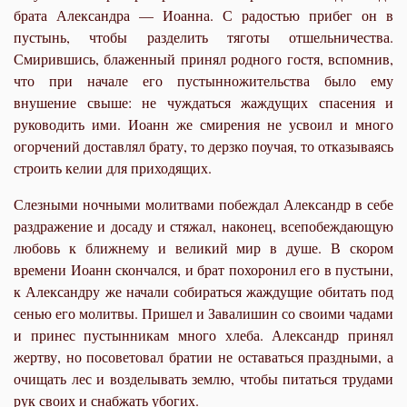
брата Александра — Иоанна. С радостью прибег он в
пустынь, чтобы разделить тяготы отшельничества.
Смирившись, блаженный принял родного гостя, вспомнив,
что при начале его пустынножительства было ему
внушение свыше: не чуждаться жаждущих спасения и
руководить ими. Иоанн же смирения не усвоил и много
огорчений доставлял брату, то дерзко поучая, то отказываясь
строить келии для приходящих.
Слезными ночными молитвами побеждал Александр в себе
раздражение и досаду и стяжал, наконец, всепобеждающую
любовь к ближнему и великий мир в душе. В скором
времени Иоанн скончался, и брат похоронил его в пустыни,
к Александру же начали собираться жаждущие обитать под
сенью его молитвы. Пришел и Завалишин со своими чадами
и принес пустынникам много хлеба. Александр принял
жертву, но посоветовал братии не оставаться праздными, а
очищать лес и возделывать землю, чтобы питаться трудами
рук своих и снабжать убогих.