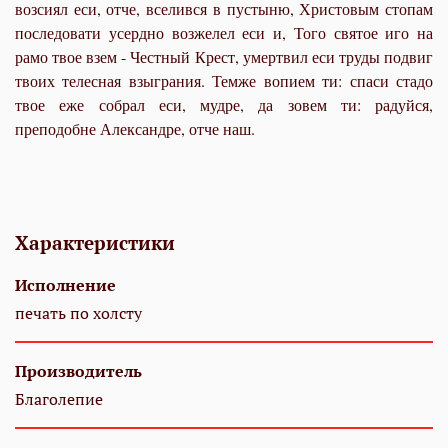
возсиял еси, отче, вселився в пустыню, Христовым стопам
последовати усердно возжелел еси и, Того святое иго на
рамо твое взем - Честный Крест, умертвил еси труды подвиг
твоих телесная взыграния. Темже вопием ти: спаси стадо
твое еже собрал еси, мудре, да зовем ти: радуйся,
преподобне Александре, отче наш.
Характеристики
Исполнение
печать по холсту
Производитель
Благолепие